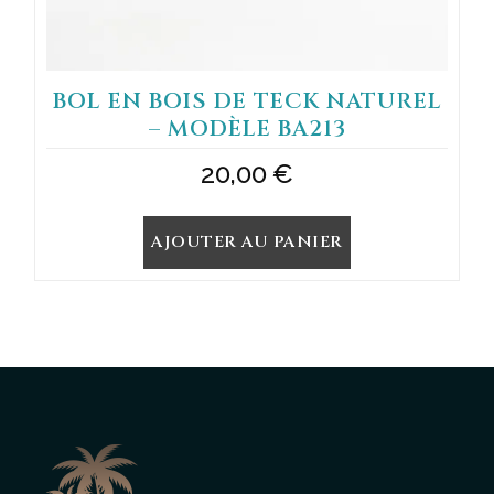
BOL EN BOIS DE TECK NATUREL
– MODÈLE BA213
20,00
€
AJOUTER AU PANIER