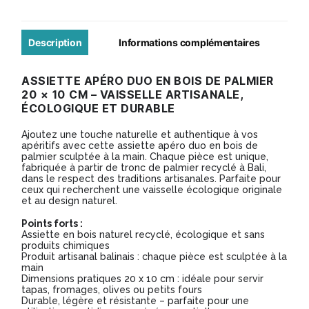
apéro
duo
20
Description
Informations complémentaires
x
ASSIETTE APÉRO DUO EN BOIS DE PALMIER
10cm
20 × 10 CM – VAISSELLE ARTISANALE,
-
ÉCOLOGIQUE ET DURABLE
Modèle
Ajoutez une touche naturelle et authentique à vos
BA001
apéritifs avec cette assiette apéro duo en bois de
palmier sculptée à la main. Chaque pièce est unique,
fabriquée à partir de tronc de palmier recyclé à Bali,
dans le respect des traditions artisanales. Parfaite pour
ceux qui recherchent une vaisselle écologique originale
et au design naturel.
Points forts :
Assiette en bois naturel recyclé, écologique et sans
produits chimiques
Produit artisanal balinais : chaque pièce est sculptée à la
main
Dimensions pratiques 20 x 10 cm : idéale pour servir
tapas, fromages, olives ou petits fours
Durable, légère et résistante – parfaite pour une