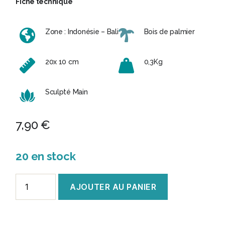
Fiche technique
Zone : Indonésie – Bali
Bois de palmier
20x 10 cm
0,3Kg
Sculpté Main
7,90
€
20 en stock
quantité
AJOUTER AU PANIER
de
Assiette