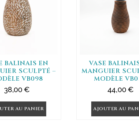
E BALINAIS EN
VASE BALINAI
IER SCULPTÉ –
MANGUIER SCUL
DÈLE VB098
MODÈLE VB0
38,00
€
44,00
€
UTER AU PANIER
AJOUTER AU PAN