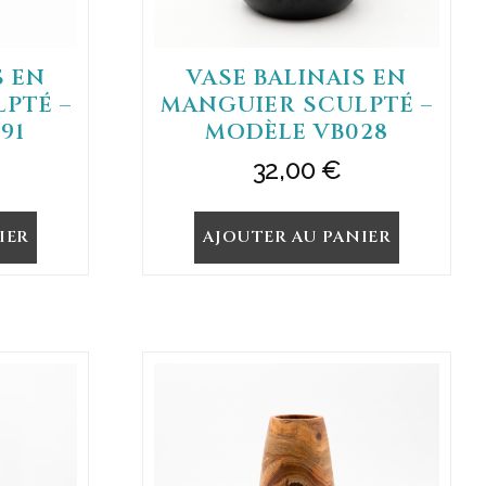
S EN
VASE BALINAIS EN
PTÉ –
MANGUIER SCULPTÉ –
91
MODÈLE VB028
32,00
€
IER
AJOUTER AU PANIER