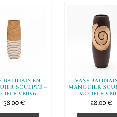
E BALINAIS EN
VASE BALINAI
IER SCULPTÉ –
MANGUIER SCUL
DÈLE VB096
MODÈLE VB0
38,00
€
28,00
€