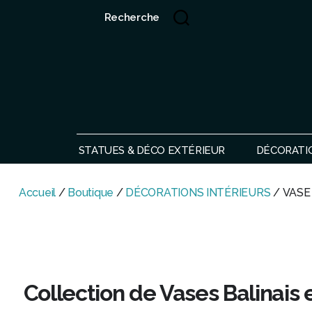
Recherche
Showroom de Bali, décorations extérieurs et intérieurs
STATUES & DÉCO EXTÉRIEUR
DÉCORATI
Accueil
/
Boutique
/
DÉCORATIONS INTÉRIEURS
/ VASE
Collection de Vases Balinais