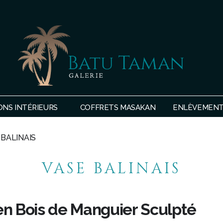
SHOP
BATU
ONS INTÉRIEURS
COFFRETS MASAKAN
ENLÈVEMENTS
TAMAN
 BALINAIS
VASE BALINAIS
 en Bois de Manguier Sculpté