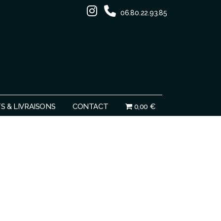
06.80.22.93.85
Ignorer
 & LIVRAISONS
CONTACT
0,00 €