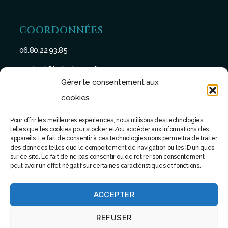
COORDONNÉES
06.80.22.93.85
contact@batu-taman.fr
Gérer le consentement aux
cookies
Pour offrir les meilleures expériences, nous utilisons des technologies
telles que les cookies pour stocker et/ou accéder aux informations des
SUIVEZ-NOUS
appareils. Le fait de consentir à ces technologies nous permettra de traiter
des données telles que le comportement de navigation ou les ID uniques
sur ce site. Le fait de ne pas consentir ou de retirer son consentement
peut avoir un effet négatif sur certaines caractéristiques et fonctions.
ACCEPTER
© 2022 - Tous droits réservés - Site réalisé par Software
REFUSER