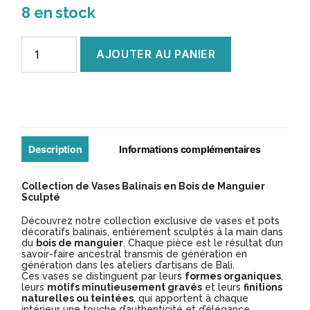
8 en stock
quantité
AJOUTER AU PANIER
de
Vase
Balinais
en
Manguier
Description
Informations complémentaires
Sculpté
Collection de Vases Balinais en Bois de Manguier
-
Sculpté
Modèle
Découvrez notre collection exclusive de vases et pots
décoratifs balinais, entièrement sculptés à la main dans
VB093
du
bois de manguier
. Chaque pièce est le résultat d’un
savoir-faire ancestral transmis de génération en
génération dans les ateliers d’artisans de Bali.
Ces vases se distinguent par leurs
formes organiques
,
leurs
motifs minutieusement gravés
et leurs
finitions
naturelles ou teintées
, qui apportent à chaque
intérieur une touche d’authenticité et d’élégance