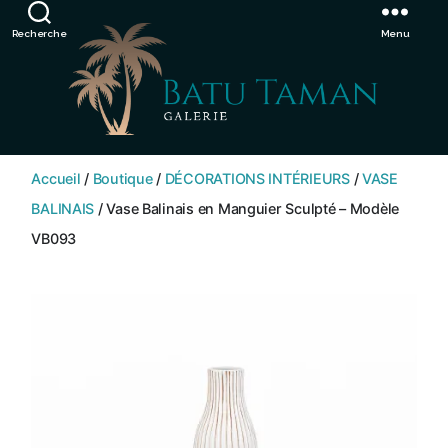
Showroom de Bali, décorations extérieurs et intérieurs
Ignorer
Recherche
Menu
SHOP
BATU
Accueil
/
Boutique
/
DÉCORATIONS INTÉRIEURS
/
VASE
TAMAN
BALINAIS
/ Vase Balinais en Manguier Sculpté – Modèle
VB093