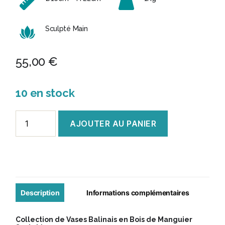
Sculpté Main
55,00
€
10 en stock
quantité
AJOUTER AU PANIER
de
Vase
Balinais
en
Manguier
Description
Informations complémentaires
Sculpté
Collection de Vases Balinais en Bois de Manguier
-