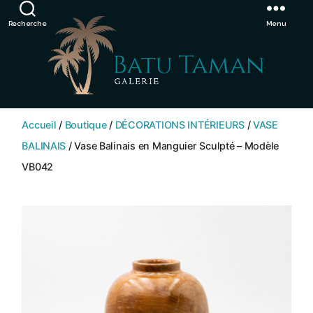
Showroom de Bali, décorations extérieurs et intérieurs
Ignorer
Recherche
Menu
SHOP
BATU
Accueil
/
Boutique
/
DÉCORATIONS INTÉRIEURS
/
VASE
TAMAN
BALINAIS
/ Vase Balinais en Manguier Sculpté – Modèle
VB042