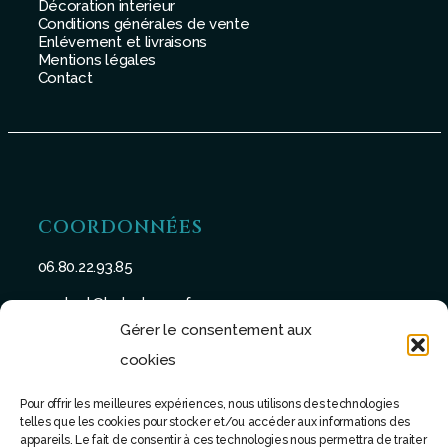
Décoration interieur
Conditions générales de vente
Enlévement et livraisons
Mentions légales
Contact
COORDONNÉES
06.80.22.93.85
contact@batu-taman.fr
Gérer le consentement aux
cookies
Pour offrir les meilleures expériences, nous utilisons des technologies
telles que les cookies pour stocker et/ou accéder aux informations des
SUIVEZ-NOUS
appareils. Le fait de consentir à ces technologies nous permettra de traiter