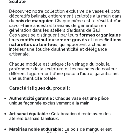
Sculpté
Modèle
Découvrez notre collection exclusive de vases et pots
décoratifs balinais, entièrement sculptés à la main dans
VB042
du
bois de manguier
. Chaque pièce est le résultat d’un
savoir-faire ancestral transmis de génération en
génération dans les ateliers d’artisans de Bali.
Ces vases se distinguent par leurs
formes organiques
,
leurs
motifs minutieusement gravés
et leurs
finitions
naturelles ou teintées
, qui apportent à chaque
intérieur une touche d’authenticité et d’élégance
artisanale.
Chaque modèle est unique : le veinage du bois, la
profondeur de la sculpture et les nuances de couleur
diffèrent légèrement d’une pièce à l’autre, garantissant
une authenticité totale.
Caractéristiques du produit :
Authenticité garantie :
Chaque vase est une pièce
unique façonnée exclusivement à la main.
Artisanat équitable :
Collaboration directe avec des
ateliers balinais familiaux.
Matériau noble et durable :
Le bois de manguier est