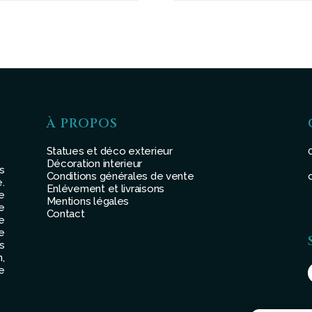
À PROPOS
Statues et déco exterieur
Décoration interieur
s
Conditions générales de vente
.
Enlévement et livraisons
e
Mentions légales
e
Contact
e
e
s
,
e