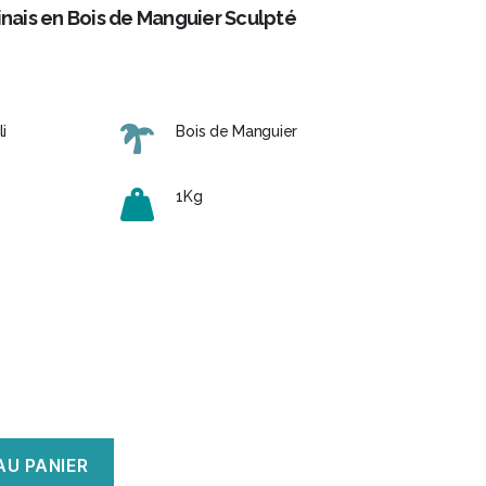
inais en Bois de Manguier Sculpté
i
Bois de Manguier
1Kg
AU PANIER