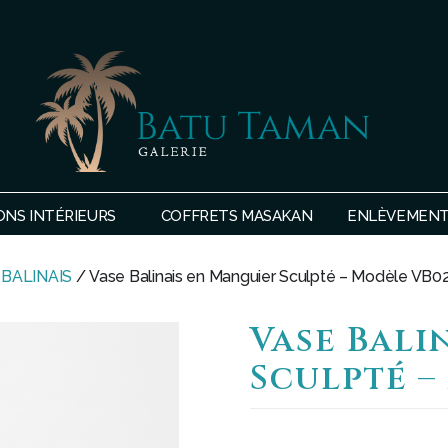
SHOP
BATU
ONS INTÉRIEURS
COFFRETS MASAKAN
ENLÈVEMENTS
TAMAN
 BALINAIS
/ Vase Balinais en Manguier Sculpté – Modèle VB0
Vase Bali
Sculpté –