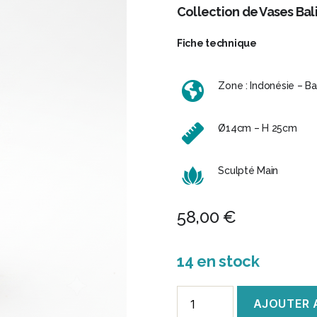
Collection de Vases Bal
Fiche technique
Zone : Indonésie – Bal
Ø14cm – H 25cm
Sculpté Main
58,00
€
14 en stock
quantité
AJOUTER 
de