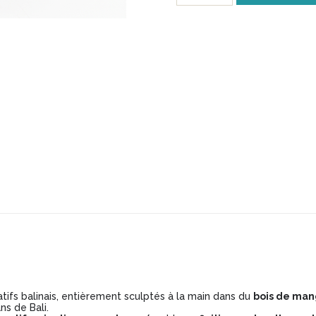
Vase
Balinais
en
Manguier
Sculpté
-
Modèle
VB023
ifs balinais, entièrement sculptés à la main dans du
bois de man
ns de Bali.