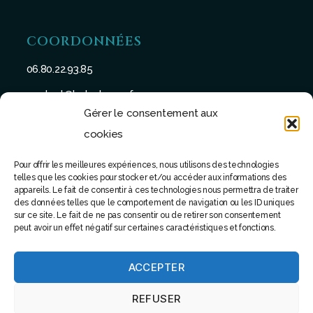
COORDONNÉES
06.80.22.93.85
contact@batu-taman.fr
Gérer le consentement aux
cookies
Pour offrir les meilleures expériences, nous utilisons des technologies
telles que les cookies pour stocker et/ou accéder aux informations des
SUIVEZ-NOUS
appareils. Le fait de consentir à ces technologies nous permettra de traiter
des données telles que le comportement de navigation ou les ID uniques
sur ce site. Le fait de ne pas consentir ou de retirer son consentement
peut avoir un effet négatif sur certaines caractéristiques et fonctions.
ACCEPTER
© 2022 - Tous droits réservés - Site réalisé par Software
REFUSER