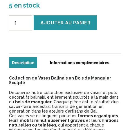
5 en stock
quantité
AJOUTER AU PANIER
de
Vase
Balinais
en
Manguier
Description
Informations complémentaires
Sculpté
Collection de Vases Balinais en Bois de Manguier
-
Sculpté
Modèle
Découvrez notre collection exclusive de vases et pots
décoratifs balinais, entièrement sculptés à la main dans
VB087
du
bois de manguier
. Chaque pièce est le résultat d’un
savoir-faire ancestral transmis de génération en
génération dans les ateliers d’artisans de Bali.
Ces vases se distinguent par leurs
formes organiques
,
leurs
motifs minutieusement gravés
et leurs
finitions
naturelles ou teintées
, qui apportent à chaque
intérieur une touche d’authenticité et d’élégance