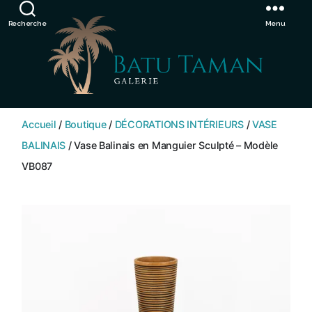
Showroom de Bali, décorations extérieurs et intérieurs
Ignorer
Recherche
Menu
SHOP
BATU
Accueil
/
Boutique
/
DÉCORATIONS INTÉRIEURS
/
VASE
TAMAN
BALINAIS
/ Vase Balinais en Manguier Sculpté – Modèle
VB087