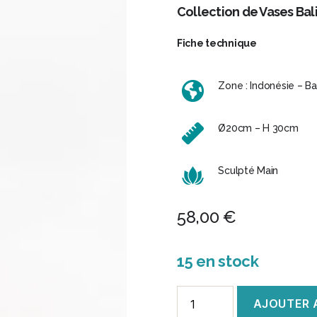
Collection de Vases Bal
Fiche technique
Zone : Indonésie – Bal
Ø20cm – H 30cm
Sculpté Main
58,00
€
15 en stock
quantité
AJOUTER 
de