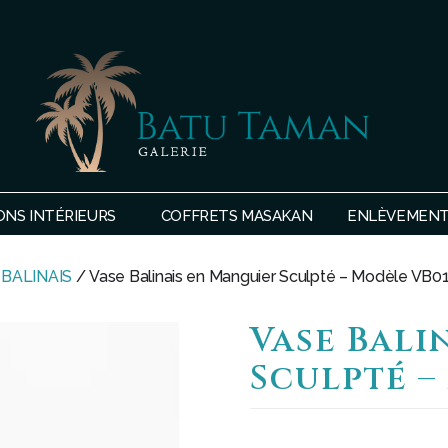
SHOP
BATU
ONS INTÉRIEURS
COFFRETS MASAKAN
ENLÈVEMENTS
TAMAN
 BALINAIS
/ Vase Balinais en Manguier Sculpté – Modèle VB0
Vase Bali
Sculpté –