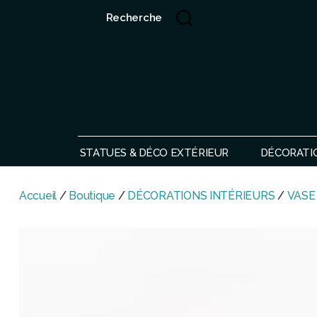
Recherche
Showroom de Bali, décorations extérieurs et intérieurs
STATUES & DÉCO EXTÉRIEUR
DÉCORATI
Accueil
/
Boutique
/
DÉCORATIONS INTÉRIEURS
/
VASE