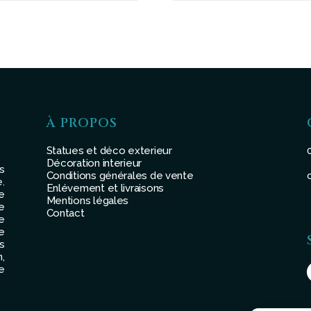
À PROPOS
Statues et déco exterieur
Décoration interieur
s
Conditions générales de vente
.
Enlévement et livraisons
e
Mentions légales
e
Contact
e
e
s
,
e