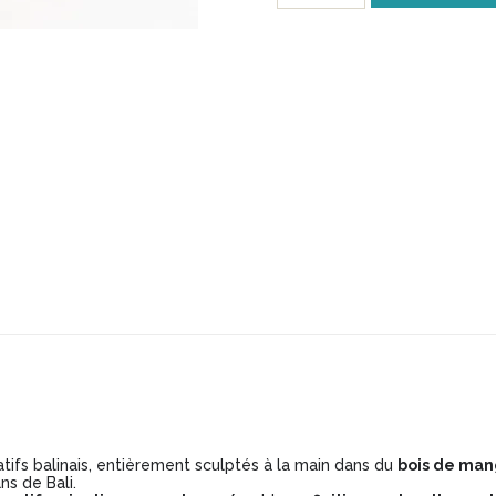
Vase
Balinais
en
Manguier
Sculpté
-
Modèle
VB019
ifs balinais, entièrement sculptés à la main dans du
bois de man
ns de Bali.