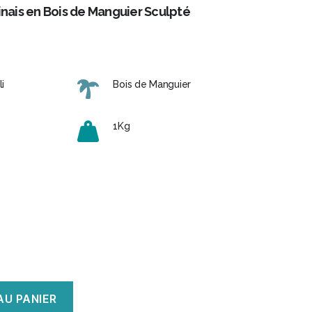
inais en Bois de Manguier Sculpté
i
Bois de Manguier
1Kg
AU PANIER