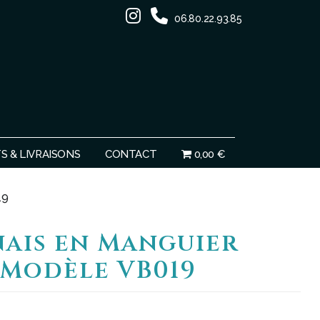
06.80.22.93.85
Ignorer
 & LIVRAISONS
CONTACT
0,00 €
19
nais en Manguier
 Modèle VB019