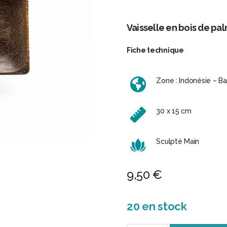
Vaisselle en bois de pal
Fiche technique
Zone : Indonésie – Bal
30 x 15 cm
Sculpté Main
9,50
€
20 en stock