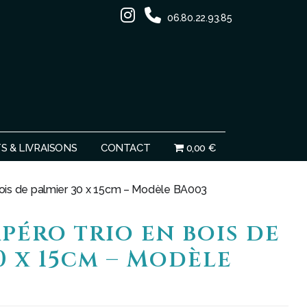
06.80.22.93.85
Ignorer
 & LIVRAISONS
CONTACT
0,00 €
 bois de palmier 30 x 15cm – Modèle BA003
apéro trio en bois de
0 x 15cm – Modèle