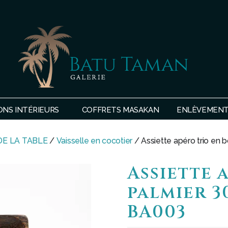
SHOP
BATU
ONS INTÉRIEURS
COFFRETS MASAKAN
ENLÈVEMENTS
TAMAN
DE LA TABLE
/
Vaisselle en cocotier
/ Assiette apéro trio en
Assiette 
palmier 3
BA003