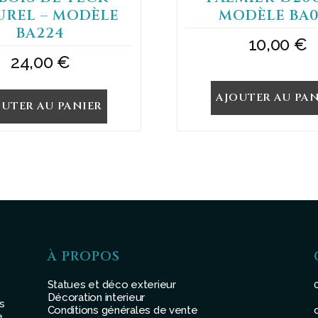
UREL – MODÈLE
MODÈLE BA0
BA224
10,00
€
24,00
€
AJOUTER AU PAN
OUTER AU PANIER
À PROPOS
Statues et déco exterieur
Décoration interieur
s
Conditions générales de vente
.