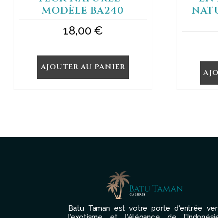
MODÈLE BA240
NAT
18,00
€
AJOUTER AU PANIER
AJ
Batu Taman est votre porte d'entrée ver
l'exotisme et l'élégance de l'Indonésie