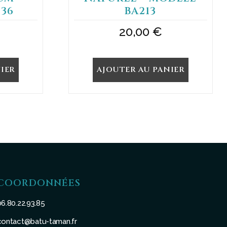
36
BA213
20,00
€
IER
AJOUTER AU PANIER
COORDONNÉES
06.80.22.93.85
contact@batu-taman.fr