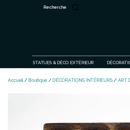
Recherche
Showroom de Bali, décorations extérieurs et intérieurs
STATUES & DÉCO EXTÉRIEUR
DÉCORATI
Accueil
/
Boutique
/
DÉCORATIONS INTÉRIEURS
/
ART 