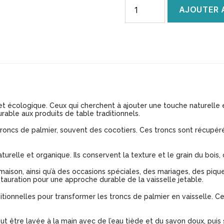
quantité
AJOUTER 
de
Assiette
apéro
trio
en
bois
 et écologique. Ceux qui cherchent à ajouter une touche naturelle e
de
rable aux produits de table traditionnels.
palmier
troncs de palmier, souvent des cocotiers. Ces troncs sont récupéré
30
x
urelle et organique. Ils conservent la texture et le grain du bois
15cm
a maison, ainsi qu’à des occasions spéciales, des mariages, des pi
stauration pour une approche durable de la vaisselle jetable.
-
ditionnelles pour transformer les troncs de palmier en vaisselle. C
Modèle
BA003
eut être lavée à la main avec de l’eau tiède et du savon doux, puis s