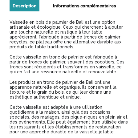
bois
Description
Informations complémentaires
de
Vaisselle en bois de palmier de Bali est une option
palmier
artisanale et écologique. Ceux qui cherchent à ajouter
une touche naturelle et rustique à leur table
-
apprécieront. Fabriquée à partir de troncs de palmier
recyclés, ce plateau offre une alternative durable aux
Diamètre
produits de table traditionnels.
15cm
Cette vaisselle en tronc de palmier est fabriquée à
-
partir de troncs de palmier, souvent des cocotiers. Ces
troncs sont récupérés et transformés en vaisselle, ce
Modèle
qui en fait une ressource naturelle et renouvelable.
BA005
Les produits en tronc de palmier de Bali ont une
apparence naturelle et organique. Ils conservent la
texture et le grain du bois, ce qui leur donne une
esthétique authentique et unique.
Cette vaisselle est adaptée à une utilisation
quotidienne à la maison, ainsi qu’à des occasions
spéciales, des mariages, des pique-niques en plein air et
des événements. Elle peut également être utilisée dans
les restaurants et les établissements de restauration
pour une approche durable de la vaisselle jetable.