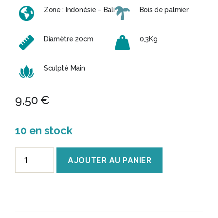
Zone : Indonésie – Bali
Bois de palmier
Diamètre 20cm
0,3Kg
Sculpté Main
9,50
€
10 en stock
quantité
AJOUTER AU PANIER
de
Assiette
Fleur
en