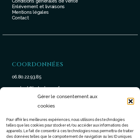
Conditions générales de vente
Enlévement et livraisons
Mentions légales
Contact
COORDONNÉES
06.80.22.93.85
contact@batu-taman.fr
Gérer le consentement aux
cookies
Pour offrir les meilleures expériences, nous utilisons des technologies
telles que les cookies pour stocker et/ou accéder aux informations des
SUIVEZ-NOUS
appareils. Le fait de consentir à ces technologies nous permettra de traiter
des données telles que le comportement de navigation ou les ID uniques