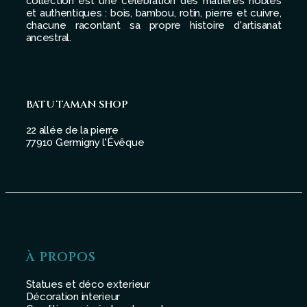
collection est une célébration des matières nobles
et authentiques : bois, bambou, rotin, pierre et cuivre,
chacune racontant sa propre histoire d'artisanat
ancestral.
BATU TAMAN SHOP
22 allée de la pierre
77910 Germigny l'Évêque
À PROPOS
Statues et déco exterieur
Décoration interieur