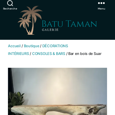
Showroom de Bali, décorations extérieurs et intérieurs
Ignorer
Recherche
Menu
SHOP
BATU
Accueil
/
Boutique
/
DÉCORATIONS
TAMAN
INTÉRIEURS
/
CONSOLES & BARS
/ Bar en bois de Suar