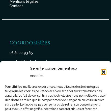
Mentions légales
Contact
COORDONNÉES
06.80.22.93.85
contact@batu-taman.fr
Gérer le consentement aux
cookies
Pour offrir les meilleures expériences, nous utilisons des technologies
telles que les cookies pour stocker et/ou accéder aux informations des
SUIVEZ-NOUS
appareils. Le fait de consentir à ces technologies nous permettra de traiter
des données telles que le comportement de navigation ou les ID uniques
sur ce site. Le fait de ne pas consentir ou de retirer son consentement
peut avoir un effet négatif sur certaines caractéristiques et fonctions.