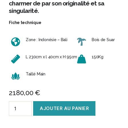
charmer de par son originalité et sa
singularité.
Fiche technique
Zone : Indonésie – Bali
Bois de Suar
L 230cm x l 40cm x H 95cm
150Kg
Taillé Main
2180,00
€
quantité
AJOUTER AU PANIER
de
Bar