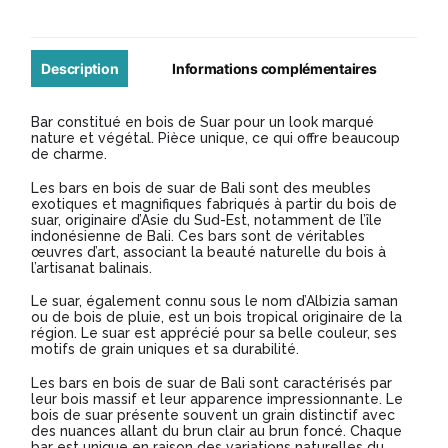
en
bois
de
Description
Informations complémentaires
Suar
Bar constitué en bois de Suar pour un look marqué
nature et végétal. Pièce unique, ce qui offre beaucoup
de charme.
Les bars en bois de suar de Bali sont des meubles
exotiques et magnifiques fabriqués à partir du bois de
suar, originaire d’Asie du Sud-Est, notamment de l’île
indonésienne de Bali. Ces bars sont de véritables
œuvres d’art, associant la beauté naturelle du bois à
l’artisanat balinais.
Le suar, également connu sous le nom d’Albizia saman
ou de bois de pluie, est un bois tropical originaire de la
région. Le suar est apprécié pour sa belle couleur, ses
motifs de grain uniques et sa durabilité.
Les bars en bois de suar de Bali sont caractérisés par
leur bois massif et leur apparence impressionnante. Le
bois de suar présente souvent un grain distinctif avec
des nuances allant du brun clair au brun foncé. Chaque
bar est unique en raison des variations naturelles du