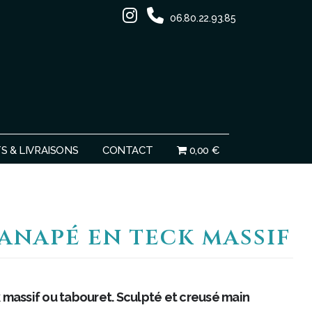
06.80.22.93.85
Ignorer
 & LIVRAISONS
CONTACT
0,00 €
anapé en teck massif
massif ou tabouret. Sculpté et creusé main