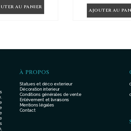
OUTER AU PANIER
AJOUTER AU PAN
À PROPOS
Statues et déco exterieur
Décoration interieur
s
Conditions générales de vente
.
Enlévement et livraisons
e
Mentions légales
e
Contact
e
e
s
,