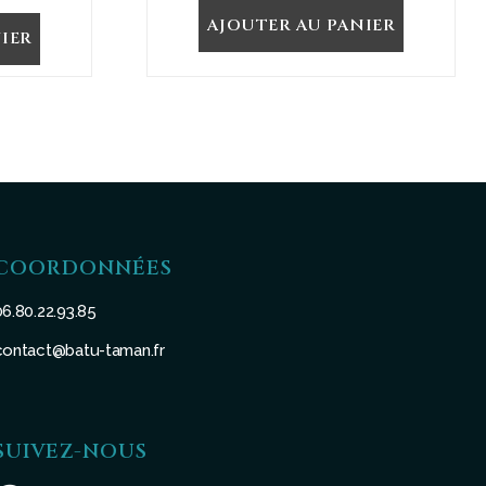
AJOUTER AU PANIER
IER
COORDONNÉES
06.80.22.93.85
contact@batu-taman.fr
SUIVEZ-NOUS