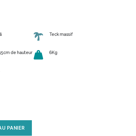
i
Teck massif
45cm de hauteur
6Kg
n
AU PANIER