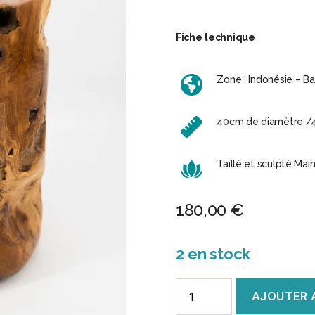
Fiche technique
Zone : Indonésie – Bal
40cm de diamètre /
Taillé et sculpté Mai
180,00
€
2 en stock
quantité
AJOUTER 
de