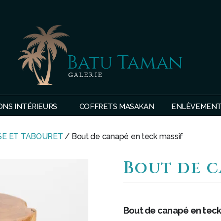
SHOP
BATU
ONS INTÉRIEURS
COFFRETS MASAKAN
ENLÈVEMENTS
TAMAN
SE ET TABOURET
/ Bout de canapé en teck massif
Bout de c
Bout de canapé en teck 