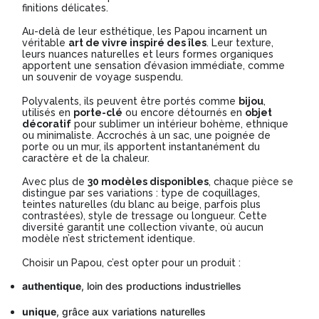
finitions délicates.
Au-delà de leur esthétique, les Papou incarnent un
véritable
art de vivre inspiré des îles
. Leur texture,
leurs nuances naturelles et leurs formes organiques
apportent une sensation d’évasion immédiate, comme
un souvenir de voyage suspendu.
Polyvalents, ils peuvent être portés comme
bijou
,
utilisés en
porte-clé
ou encore détournés en
objet
décoratif
pour sublimer un intérieur bohème, ethnique
ou minimaliste. Accrochés à un sac, une poignée de
porte ou un mur, ils apportent instantanément du
caractère et de la chaleur.
Avec plus de
30 modèles disponibles
, chaque pièce se
distingue par ses variations : type de coquillages,
teintes naturelles (du blanc au beige, parfois plus
contrastées), style de tressage ou longueur. Cette
diversité garantit une collection vivante, où aucun
modèle n’est strictement identique.
Choisir un Papou, c’est opter pour un produit :
authentique
, loin des productions industrielles
unique
, grâce aux variations naturelles