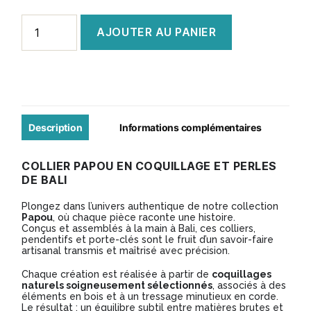
quantité
AJOUTER AU PANIER
de
Collier
papou
en
coquillage
Description
Informations complémentaires
et
COLLIER PAPOU EN COQUILLAGE ET PERLES
perles
DE BALI
de
Plongez dans l’univers authentique de notre collection
Bali
Papou
, où chaque pièce raconte une histoire.
Conçus et assemblés à la main à Bali, ces colliers,
pendentifs et porte-clés sont le fruit d’un savoir-faire
artisanal transmis et maîtrisé avec précision.
Chaque création est réalisée à partir de
coquillages
naturels soigneusement sélectionnés
, associés à des
éléments en bois et à un tressage minutieux en corde.
Le résultat : un équilibre subtil entre matières brutes et