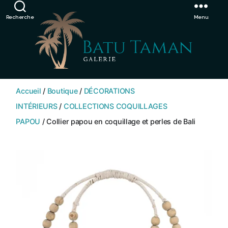
Showroom de Bali, décorations extérieurs et intérieurs
Ignorer
Recherche
Menu
SHOP
BATU
Accueil
/
Boutique
/
DÉCORATIONS
TAMAN
INTÉRIEURS
/
COLLECTIONS COQUILLAGES
PAPOU
/ Collier papou en coquillage et perles de Bali