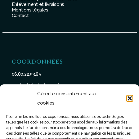
Enlévement et livraisons
Mentions légales
Contact
COORDONNÉES
06.80.22.93.85
contact@batu-taman.fr
Gérer le consentement aux
cookies
Pour offrir les meilleures expériences, nous utilisons des technologies
telles que les cookies pour stocker et/ou accéder aux informations des
SUIVEZ-NOUS
appareils. Le fait de consentir à ces technologies nous permettra de traiter
des données telles que le comportement de navigation ou les ID uniques