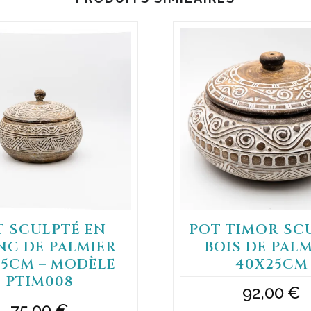
T SCULPTÉ EN
POT TIMOR SC
NC DE PALMIER
BOIS DE PAL
25CM – MODÈLE
40X25CM
PTIM008
92,00
€
75,00
€