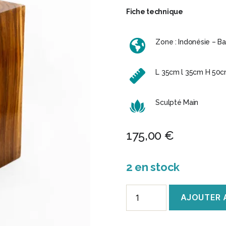
Fiche technique
Zone : Indonésie – Bal
L 35cm l 35cm H 50
Sculpté Main
175,00
€
2 en stock
quantité
AJOUTER 
de
Cube