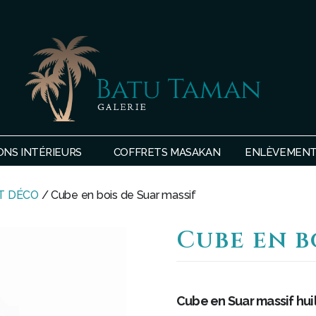
SHOP
BATU
ONS INTÉRIEURS
COFFRETS MASAKAN
ENLÈVEMENTS
TAMAN
T DÉCO
/ Cube en bois de Suar massif
Cube en b
Cube en Suar massif hui