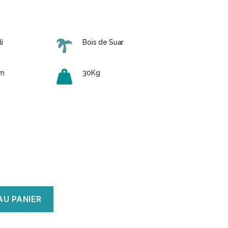
i
Bois de Suar
cm
30Kg
AU PANIER