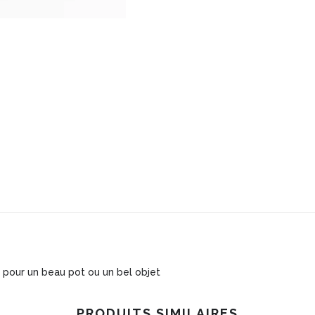
en
bois
de
Suar
massif
n pour un beau pot ou un bel objet
PRODUITS SIMILAIRES