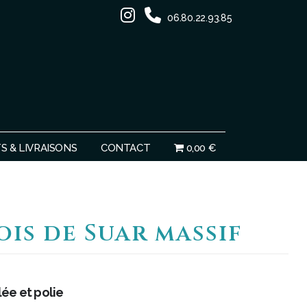
06.80.22.93.85
Ignorer
 & LIVRAISONS
CONTACT
0,00 €
ois de Suar massif
lée et polie