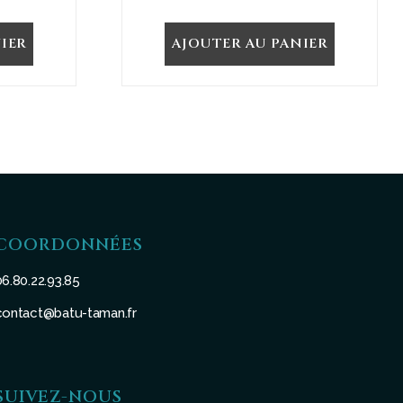
IER
AJOUTER AU PANIER
COORDONNÉES
06.80.22.93.85
contact@batu-taman.fr
SUIVEZ-NOUS