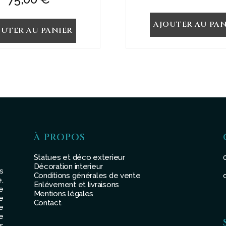
AJOUTER AU PAN
OUTER AU PANIER
À PROPOS
Statues et déco exterieur
Décoration interieur
s
Conditions générales de vente
.
Enlévement et livraisons
e
Mentions légales
e
Contact
e
e
s