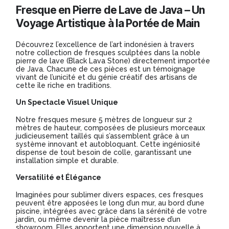
Fresque en Pierre de Lave de Java – Un
5m
Voyage Artistique à la Portée de Main
x
2m
Découvrez l’excellence de l’art indonésien à travers
notre collection de fresques sculptées dans la noble
pierre de lave (Black Lava Stone) directement importée
de Java. Chacune de ces pièces est un témoignage
vivant de l’unicité et du génie créatif des artisans de
cette île riche en traditions.
Un Spectacle Visuel Unique
Notre fresques mesure 5 mètres de longueur sur 2
mètres de hauteur, composées de plusieurs morceaux
judicieusement taillés qui s’assemblent grâce à un
système innovant et autobloquant. Cette ingéniosité
dispense de tout besoin de colle, garantissant une
installation simple et durable.
Versatilité et Élégance
Imaginées pour sublimer divers espaces, ces fresques
peuvent être apposées le long d’un mur, au bord d’une
piscine, intégrées avec grâce dans la sérénité de votre
jardin, ou même devenir la pièce maîtresse d’un
showroom. Elles apportent une dimension nouvelle à