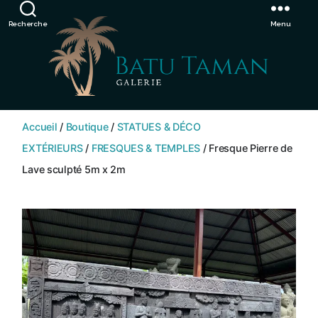
Showroom de Bali, décorations extérieurs et intérieurs
Ignorer
Recherche
Menu
SHOP
BATU
Accueil
/
Boutique
/
STATUES & DÉCO
TAMAN
EXTÉRIEURS
/
FRESQUES & TEMPLES
/ Fresque Pierre de
Lave sculpté 5m x 2m