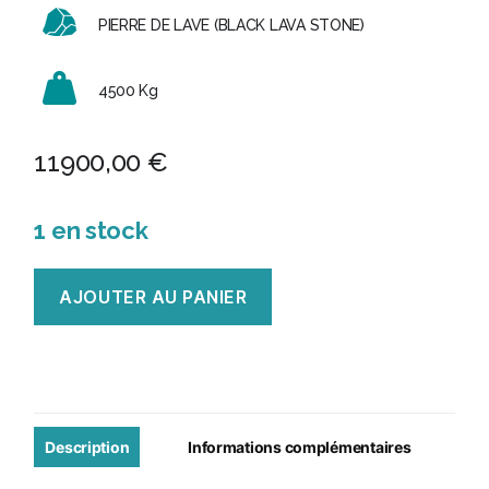
PIERRE DE LAVE (BLACK LAVA STONE)
4500 Kg
11900,00
€
1 en stock
quantité
AJOUTER AU PANIER
de
Fresque
Pierre
de
Lave
Description
Informations complémentaires
sculpté