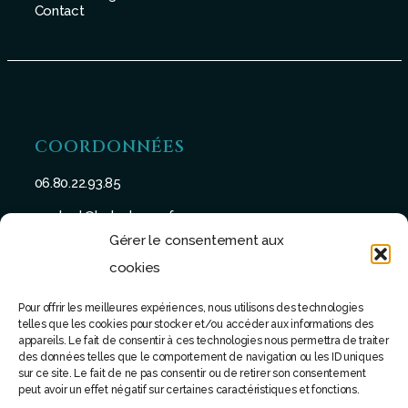
Contact
COORDONNÉES
06.80.22.93.85
contact@batu-taman.fr
Gérer le consentement aux
cookies
Pour offrir les meilleures expériences, nous utilisons des technologies
telles que les cookies pour stocker et/ou accéder aux informations des
SUIVEZ-NOUS
appareils. Le fait de consentir à ces technologies nous permettra de traiter
des données telles que le comportement de navigation ou les ID uniques
sur ce site. Le fait de ne pas consentir ou de retirer son consentement
peut avoir un effet négatif sur certaines caractéristiques et fonctions.