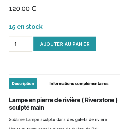
120,00
€
15 en stock
quantité
AJOUTER AU PANIER
de
Lampe
Pierre
de
rivière
Description
Informations complémentaires
sculpté
Lampe en pierre de rivière ( Riverstone )
40cm
sculpté main
Sublime Lampe sculpté dans des galets de riviere