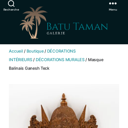
Showroom de Bali, décorations extérieurs et intérieurs
Ignorer
Recherche
Menu
SHOP
BATU
Accueil
/
Boutique
/
DÉCORATIONS
TAMAN
INTÉRIEURS
/
DÉCORATIONS MURALES
/ Masque
Balinais Ganesh Teck