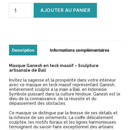
quantité
AJOUTER AU PANIER
de
Masque
Balinais
Ganesh
Teck
Description
Informations complémentaires
Masque Ganesh en teck massif – Sculpture
artisanale de Bali
Invitez la sagesse et la prospérité dans votre intérieur
avec ce masque en teck massif représentant Ganesh,
entièrement sculpté à la main à Bali, en Indonésie.
Symbole puissant dans la culture hindoue, Ganesh est le
dieu de la connaissance, de la réussite et du
dépassement des obstacles.
Ce masque se distingue par la finesse de ses détails et
la richesse de ses ornements. La coiffe délicatement
sculptée, les motifs floraux et les lignes harmonieuses
témoignent du savoir-faire exceptionnel des artisans