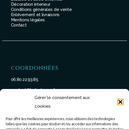
Décoration interieur
Conditions générales de vente
Enlévement et livraisons
Mentions légales
Contact
COORDONNÉES
06.80.22.93.85
contact@batu-taman.fr
Gérer le consentement aux
cookies
Pour offrir les meilleures expériences, nous utilisons des technologies
telles que les cookies pour stocker et/ou accéder aux informations des
SUIVEZ-NOUS