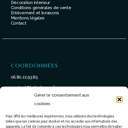
Décoration interieur
Conditions générales de vente
Enlévement et livraisons
Mentions légales
Contact
COORDONNÉES
06.80.22.93.85
contact@batu-taman.fr
Gérer le consentement aux
cookies
Pour offrir les meilleures expériences, nous utilisons des technologies
telles que les cookies pour stocker et/ou accéder aux informations des
SUIVEZ-NOUS
appareils. Le fait de consentir à ces technologies nous permettra de traiter