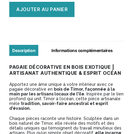
quantité
AJOUTER AU PANIER
de
Pagaie
TIMOR
-
Modèle
Description
Informations complémentaires
014
PAGAIE DÉCORATIVE EN BOIS EXOTIQUE |
ARTISANAT AUTHENTIQUE & ESPRIT OCÉAN
Apportez une âme unique à votre intérieur avec ce
pagaie décorative en
bois de Timor, façonnée à la
main par les artisans locaux de l’île
. Inspirée par le lien
profond qui unit Timor à l’océan, cette pièce artisanale
mêle
tradition, savoir-faire ancestral et esprit
d’évasion.
Chaque pièces raconte une histoire. Sculptée dans un
bois naturel de Timor, elle révèle des motifs et des
détails uniques qui témoignent du travail minutieux des
artisans. Plus qu’un simple objet décoratif,
elle incarne