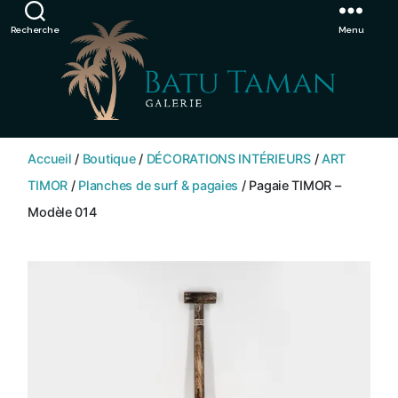
Showroom de Bali, décorations extérieurs et intérieurs
Ignorer
Recherche
Menu
SHOP
BATU
Accueil
/
Boutique
/
DÉCORATIONS INTÉRIEURS
/
ART
TAMAN
TIMOR
/
Planches de surf & pagaies
/ Pagaie TIMOR –
Modèle 014