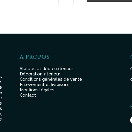
85,00 €
à
145,00 €
À PROPOS
Statues et déco exterieur
Décoration interieur
s
Conditions générales de vente
.
Enlévement et livraisons
e
Mentions légales
e
Contact
e
e
s
,
e