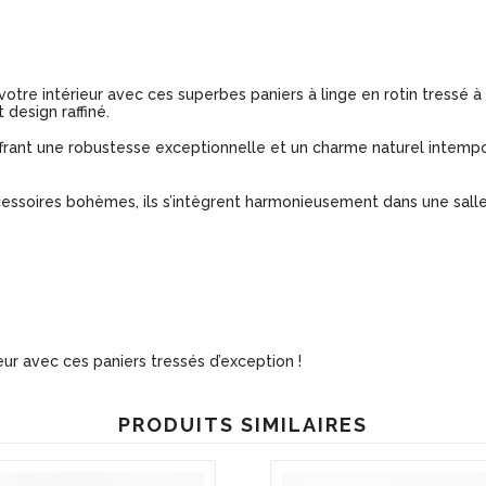
otre intérieur avec ces superbes paniers à linge en rotin tressé à 
 design raffiné.
offrant une robustesse exceptionnelle et un charme naturel intempo
essoires bohèmes, ils s’intègrent harmonieusement dans une salle
eur avec ces paniers tressés d’exception !
PRODUITS SIMILAIRES
Ce