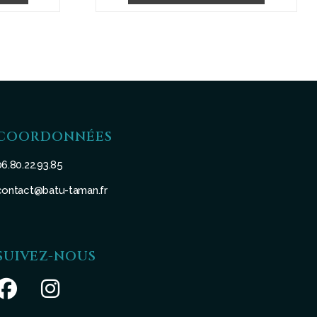
65,00 €
75,00
à
à
80,00 €
85,00
COORDONNÉES
06.80.22.93.85
contact@batu-taman.fr
SUIVEZ-NOUS