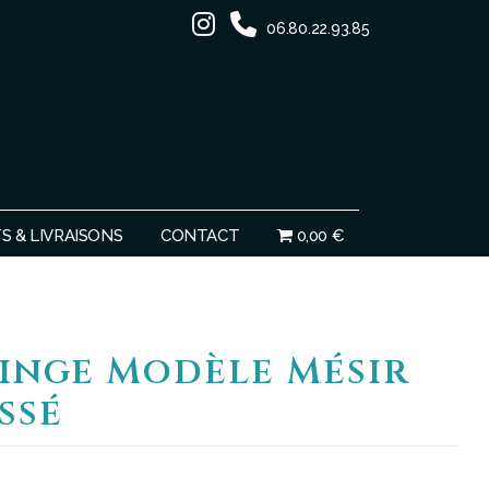
06.80.22.93.85
Ignorer
 & LIVRAISONS
CONTACT
0,00 €
linge Modèle Mésir
ssé