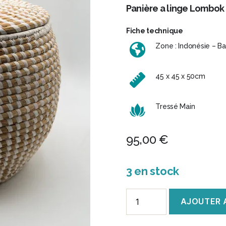
Panière a linge Lombok 
Fiche technique
Zone : Indonésie – Bal
45 x 45 x 50cm
Tressé Main
95,00
€
3 en stock
quantité
AJOUTER 
de
Panier