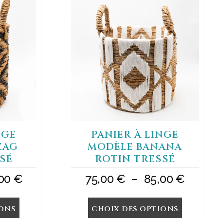
produit
a
plusieurs
variations.
Les
options
peuvent
être
choisies
sur
la
page
du
NGE
PANIER À LINGE
produit
ZAG
MODÈLE BANANA
SÉ
ROTIN TRESSÉ
Plage
Plage
,00
€
75,00
€
–
85,00
€
de
de
IONS
CHOIX DES OPTIONS
prix :
prix :