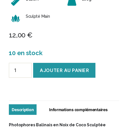
Sculpté Main
12,00
€
10 en stock
quantité
AJOUTER AU PANIER
de
Photophore
Balinais
en
Coco
Description
Informations complémentaires
Sculptée
Photophores Balinais en Noix de Coco Sculptée