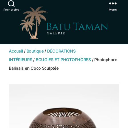
Showroom de Bali, décorations extérieurs et intérieurs
Ignorer
Recherche
Menu
SHOP
BATU
Accueil
/
Boutique
/
DÉCORATIONS
TAMAN
INTÉRIEURS
/
BOUGIES ET PHOTOPHORES
/ Photophore
Balinais en Coco Sculptée