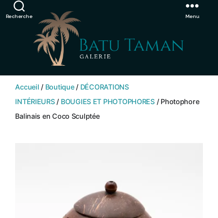
Showroom de Bali, décorations extérieurs et intérieurs
Ignorer
Recherche
Menu
SHOP
BATU
Accueil
/
Boutique
/
DÉCORATIONS
TAMAN
INTÉRIEURS
/
BOUGIES ET PHOTOPHORES
/ Photophore
Balinais en Coco Sculptée