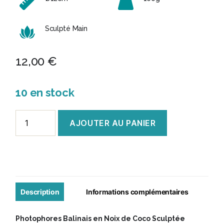
Sculpté Main
12,00
€
10 en stock
quantité
AJOUTER AU PANIER
de
Photophore
Balinais
en
Coco
Description
Informations complémentaires
Sculptée
Photophores Balinais en Noix de Coco Sculptée