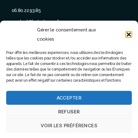
06.80.22.93.85
contact@batu-taman.fr
Gérer le consentement aux
cookies
Pour offrir les meilleures expériences, nous utilisons des technologies
telles que les cookies pour stocker et/ou accéder aux informations des
SUIVEZ-NOUS
appareils. Le fait de consentir à ces technologies nous permettra de traiter
des données telles que le comportement de navigation ou les ID uniques
sur ce site. Le fait de ne pas consentir ou de retirer son consentement
peut avoir un effet négatif sur certaines caractéristiques et fonctions.
ACCEPTER
© 2022 - Tous droits réservés - Site réalisé par Software
REFUSER
attitude
VOIR LES PRÉFÉRENCES
Haut
↑