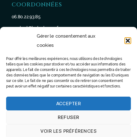
COORDONNÉES
06.80.22.93.85
contact@batu-taman.fr
Gérer le consentement aux
cookies
Pour offrir les meilleures expériences, nous utilisons des technologies
telles que les cookies pour stocker et/ou accéder aux informations des
SUIVEZ-NOUS
appareils. Le fait de consentir à ces technologies nous permettra de traiter
des données telles que le comportement de navigation ou les ID uniques
sur ce site. Le fait de ne pas consentir ou de retirer son consentement
peut avoir un effet négatif sur certaines caractéristiques et fonctions.
ACCEPTER
© 2022 - Tous droits réservés - Site réalisé par Software
REFUSER
attitude
VOIR LES PRÉFÉRENCES
Haut
↑