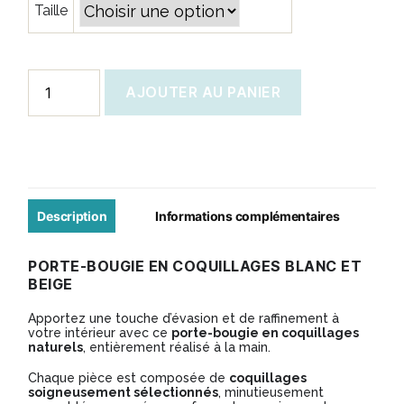
Taille
quantité
AJOUTER AU PANIER
de
Porte-
bougie
en
coquillages
Description
Informations complémentaires
blanc
PORTE-BOUGIE EN COQUILLAGES BLANC ET
et
BEIGE
beige
Apportez une touche d’évasion et de raffinement à
votre intérieur avec ce
porte-bougie en coquillages
naturels
, entièrement réalisé à la main.
Chaque pièce est composée de
coquillages
soigneusement sélectionnés
, minutieusement