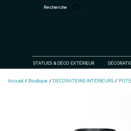
Recherche
Showroom de Bali, décorations extérieurs et intérieurs
STATUES & DÉCO EXTÉRIEUR
DÉCORATI
Accueil
/
Boutique
/
DÉCORATIONS INTÉRIEURS
/
POTE