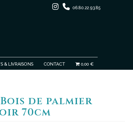
06.80.22.93.85
Ignorer
 & LIVRAISONS
CONTACT
0,00 €
 Bois de palmier
oir 70cm