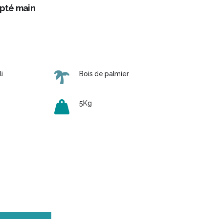
lpté main
i
Bois de palmier
5Kg