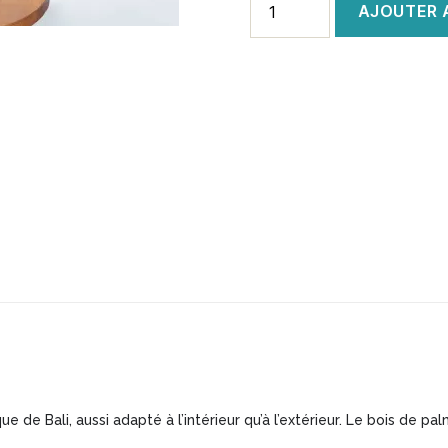
AJOUTER 
de
Pot
Jarre
Bois
de
palmier
sculpté
noir
70cm
ue de Bali, aussi adapté à l’intérieur qu’à l’extérieur. Le bois de 