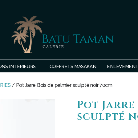
SHOP
BATU
ONS INTÉRIEURS
COFFRETS MASAKAN
ENLÈVEMENTS
TAMAN
RIES
/ Pot Jarre Bois de palmier sculpté noir 70cm
Pot Jarre
sculpté n