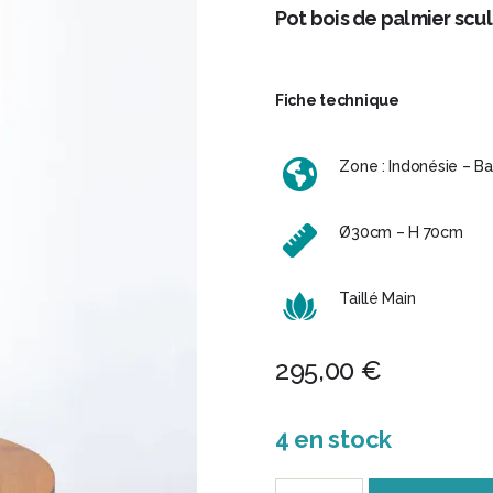
Pot bois de palmier scu
Fiche technique
Zone : Indonésie – Bal
Ø30cm – H 70cm
Taillé Main
295,00
€
4 en stock
quantité