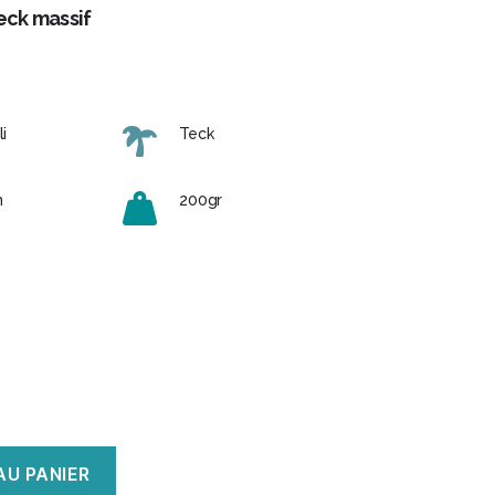
eck massif
i
Teck
m
200gr
AU PANIER