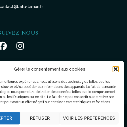
contact@batu-taman.fr
SUIVEZ-NOUS
Gérer le consentement aux cookies
les meilleures expériences, nous utilisons des technologies telles que les
 stocker et/ou accéder aux informations des appareils. Le fait de consentir
ologies nous permettra de traiter des données telles que le comportement
 ou les ID uniques sur ce site. Le fait de ne pas consentir ou de retirer son
 peut avoir un effet négatif sur certaines caractéristiques et fonctions.
EPTER
REFUSER
VOIR LES PRÉFÉRENCES