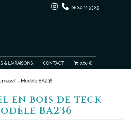
06.80.22.93.85
Ignorer
 & LIVRAISONS
CONTACT
0,00 €
ck massif – Modèle BA236
el en bois de teck
Modèle BA236