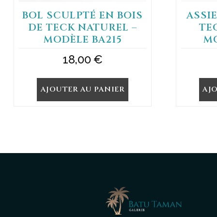
BOL SCULPTÉ EN BOIS
ASSI
DE TECK NATUREL –
TE
MODÈLE BA215
M
18,00
€
AJOUTER AU PANIER
AJ