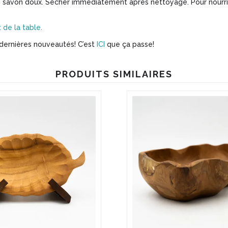
 savon doux. Sécher immédiatement après nettoyage. Pour nourrir l
t de la table.
dernières nouveautés! C’est
ICI
que ça passe!
PRODUITS SIMILAIRES