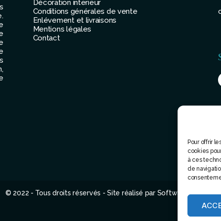
Décoration interieur
s
Conditions générales de vente
.
Enlévement et livraisons
e
Mentions légales
e
Contact
e
e
s
,
e
Pour offrir 
cookies pour
à ces techn
de navigation
consentement
© 2022 - Tous droits réservés - Site réalisé par Software attitude
ACC