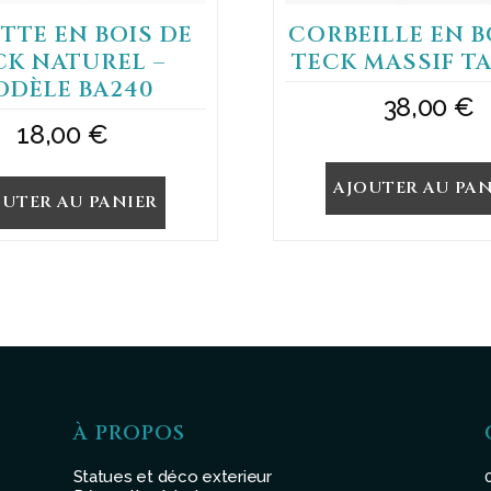
ETTE EN BOIS DE
CORBEILLE EN B
CK NATUREL –
TECK MASSIF TA
ODÈLE BA240
38,00
€
18,00
€
AJOUTER AU PAN
OUTER AU PANIER
À PROPOS
Statues et déco exterieur