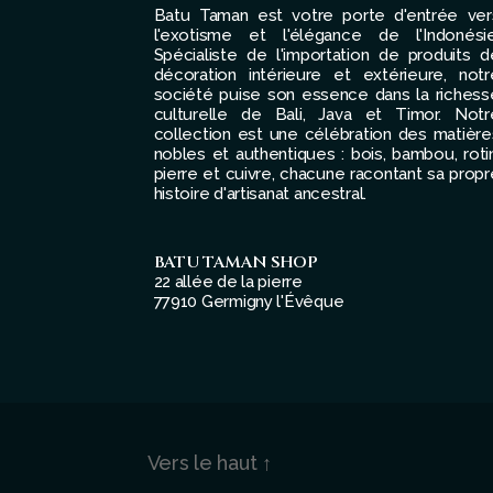
Batu Taman est votre porte d'entrée ver
l'exotisme et l'élégance de l'Indonésie
Spécialiste de l'importation de produits d
décoration intérieure et extérieure, notr
société puise son essence dans la richess
culturelle de Bali, Java et Timor. Notr
collection est une célébration des matière
nobles et authentiques : bois, bambou, rotin
pierre et cuivre, chacune racontant sa propr
histoire d'artisanat ancestral.
BATU TAMAN SHOP
22 allée de la pierre
77910 Germigny l'Évêque
Vers le haut
↑