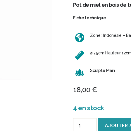
Pot de miel en bois de t
Fiche technique
Zone : Indonésie – Bal
⌀ 7.5cm Hauteur 12c
Sculpté Main
18,00
€
4 en stock
quantité
AJOUTER 
de