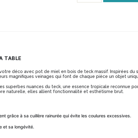
Pot
de
miel
en
bois
de
LA TABLE
teck
otre déco avec pot de miel en bois de teck massif. Inspirées du sav
massif
 leurs magnifiques veinages qui font de chaque pièce un objet uniq
-
 les superbes nuances du teck, une essence tropicale reconnue pour
re naturelle, elles allient fonctionnalité et esthétisme brut.
Modèle
BA236
ent grâce à sa cuillère rainurée qui évite les coulures excessives.
 et sa longévité.