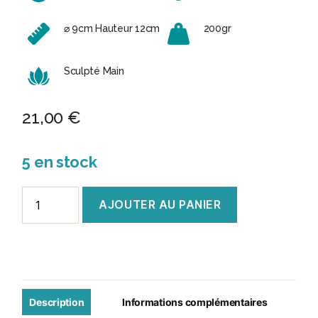
⌀ 9cm Hauteur 12cm
200gr
Sculpté Main
21,00
€
5 en stock
quantité
AJOUTER AU PANIER
de
Pot
de
miel
en
Description
Informations complémentaires