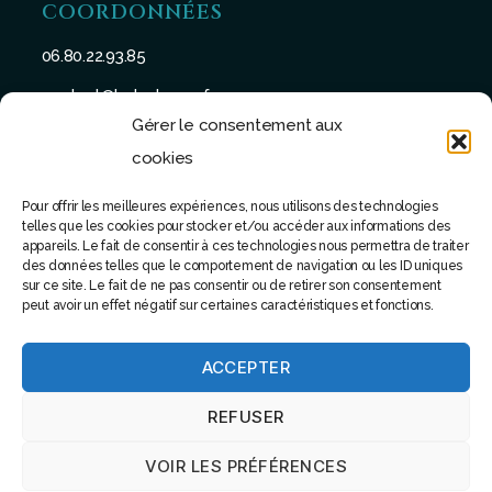
COORDONNÉES
06.80.22.93.85
contact@batu-taman.fr
Gérer le consentement aux
cookies
Pour offrir les meilleures expériences, nous utilisons des technologies
telles que les cookies pour stocker et/ou accéder aux informations des
SUIVEZ-NOUS
appareils. Le fait de consentir à ces technologies nous permettra de traiter
des données telles que le comportement de navigation ou les ID uniques
sur ce site. Le fait de ne pas consentir ou de retirer son consentement
peut avoir un effet négatif sur certaines caractéristiques et fonctions.
ACCEPTER
© 2022 - Tous droits réservés - Site réalisé par Software
REFUSER
attitude
VOIR LES PRÉFÉRENCES
Haut
↑