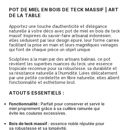
bois
POT DE MIEL EN BOIS DE TECK MASSIF | ART
de
DE LA TABLE
teck
Apportez une touche d’authenticité et d’élégance
massif
naturelle à votre déco avec pot de miel en bois de teck
massif. Inspirées du savoir-faire artisanal indonésien,
-
elles séduisent par leur design épuré, leur forme carrée
facilitant la prise en main et leurs magnifiques veinages
Modèle
qui font de chaque pièce un objet unique.
BA233
Sculptées à la main par des artisans balinais, ce pot
révèlent les superbes nuances du teck, une essence
tropicale reconnue pour sa robustesse, sa durabilité et
sa résistance naturelle à l’humidité. Liées délicatement
par une petite cordelette en fibre naturelle, elles allient
fonctionnalité et esthétisme brut.
ATOUTS ESSENTIELS :
Fonctionnalité :
Parfait pour conserver et servir le
miel proprement grâce à sa cuillère rainurée qui
évite les coulures excessives.
Bois de teck massif
: essence noble réputée pour
sa robustesse et sa longévité.