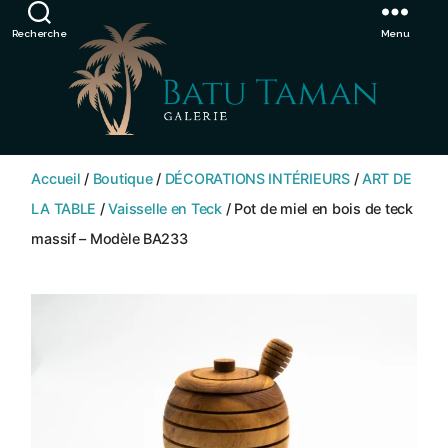
Showroom de Bali, décorations extérieurs et intérieurs
Ignorer
Recherche
Menu
SHOP
BATU
Accueil
/
Boutique
/
DÉCORATIONS INTÉRIEURS
/
ART DE
TAMAN
LA TABLE
/
Vaisselle en Teck
/ Pot de miel en bois de teck
massif – Modèle BA233