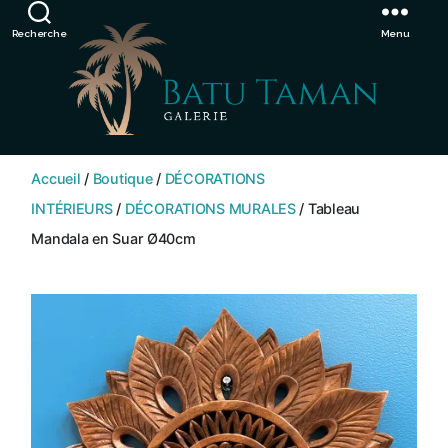
Showroom de Bali, décorations extérieurs et intérieurs
Ignorer
Recherche
Menu
SHOP
BATU
Accueil
/
Boutique
/
DÉCORATIONS
TAMAN
INTÉRIEURS
/
DÉCORATIONS MURALES
/ Tableau
Mandala en Suar Ø40cm