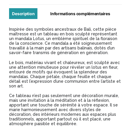
en
Suar
Description
Informations complémentaires
Ø40cm
Inspirée des symboles ancestraux de Bali, cette pièce
maîtresse est un tableau en bois sculpté représentant
un mandala Lotus, un emblème spirituel de la floraison
de la conscience. Ce mandala a été soigneusement
travaillé à la main par des artisans balinais, dotés d’un
savoir-faire transmis de génération en génération.
Le bois, matériau vivant et chaleureux, est sculpté avec
une attention minutieuse pour révéler un lotus en fleur,
entouré de motifs qui évoquent la splendeur des
mandalas. Chaque pétale, chaque feuille et chaque
détail est l’expression d’une communion entre l’artiste et
son art.
Ce tableau n’est pas seulement une décoration murale,
mais une invitation à la méditation et à la réflexion,
apportant une touche de sérénité à votre espace. Il se
marie harmonieusement avec divers styles de
décoration, des intérieurs modernes aux espaces plus
traditionnels, apportant partout où il est placé, une
atmosphère paisible et équilibrée.