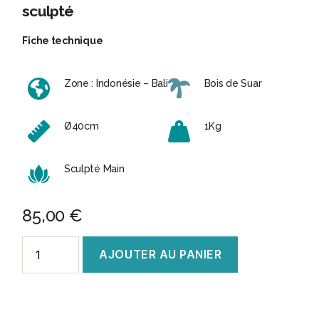
sculpté
Fiche technique
Zone : Indonésie – Bali
Bois de Suar
Ø40cm
1Kg
Sculpté Main
85,00
€
quantité
AJOUTER AU PANIER
de
Tableau
Mandala