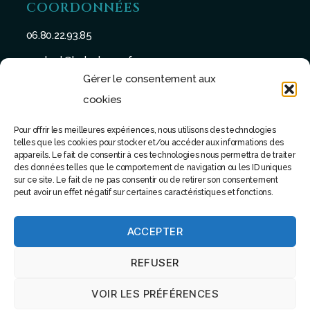
COORDONNÉES
06.80.22.93.85
contact@batu-taman.fr
Gérer le consentement aux
cookies
Pour offrir les meilleures expériences, nous utilisons des technologies
telles que les cookies pour stocker et/ou accéder aux informations des
SUIVEZ-NOUS
appareils. Le fait de consentir à ces technologies nous permettra de traiter
des données telles que le comportement de navigation ou les ID uniques
sur ce site. Le fait de ne pas consentir ou de retirer son consentement
peut avoir un effet négatif sur certaines caractéristiques et fonctions.
ACCEPTER
© 2022 - Tous droits réservés - Site réalisé par Software
REFUSER
attitude
VOIR LES PRÉFÉRENCES
Haut
↑