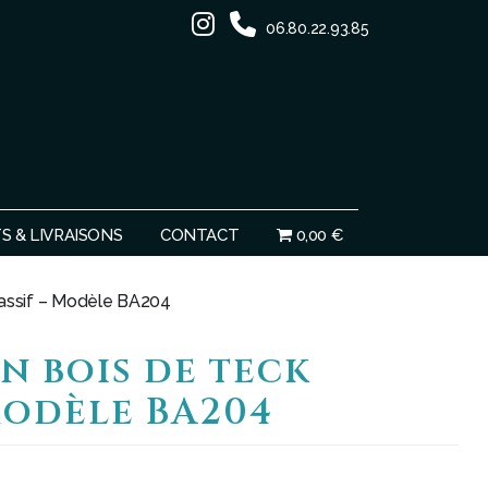
06.80.22.93.85
Ignorer
 & LIVRAISONS
CONTACT
0,00 €
massif – Modèle BA204
en bois de teck
Modèle BA204