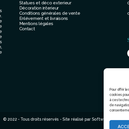
Statues et déco exterieur
Décoration interieur
s
Conditions générales de vente
.
Enlévement et livraisons
e
Mentions légales
e
Contact
e
e
s
,
e
Pour offrir 
cookies pour
à ces techn
de navigation
consentement
© 2022 - Tous droits réservés - Site réalisé par Software attitude
ACC