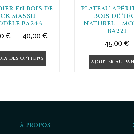
IER EN BOIS DE
PLATEAU APÉRI
CK MASSIF –
BOIS DE TE
ODÈLE BA246
NATUREL – MO
BA221
Plage
00
€
–
40,00
€
45,00
€
de
prix :
IX DES OPTIONS
AJOUTER AU PAN
30,00 €
à
40,00 €
À PROPOS