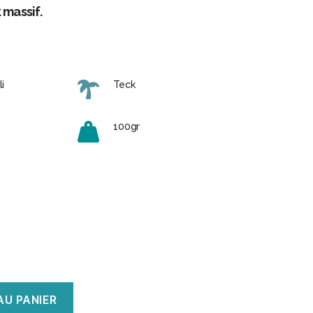
 massif.
i
Teck
100gr
AU PANIER