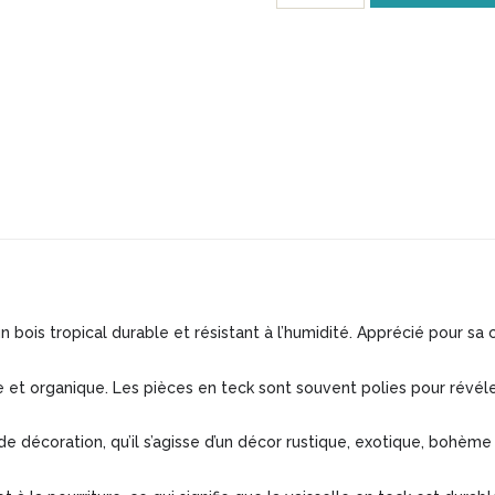
Assiette
en
bois
de
teck
massif
-
Modèle
BA204
n bois tropical durable et résistant à l’humidité. Apprécié pour sa c
e et organique. Les pièces en teck sont souvent polies pour révéle
de décoration, qu’il s’agisse d’un décor rustique, exotique, bohèm