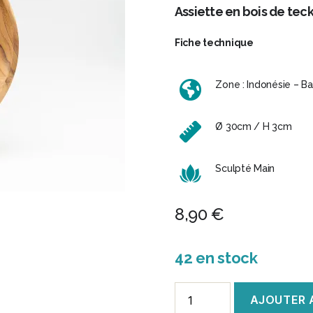
Assiette en bois de teck
Fiche technique
Zone : Indonésie – Bal
Ø 30cm / H 3cm
Sculpté Main
8,90
€
42 en stock
quantité
AJOUTER 
de