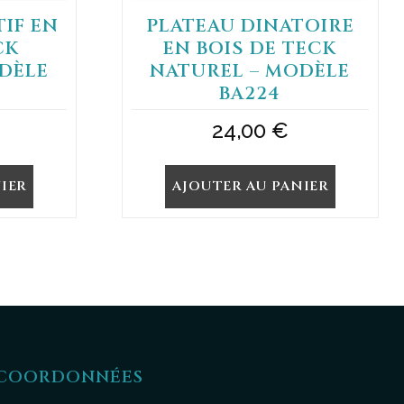
TIF EN
PLATEAU DINATOIRE
CK
EN BOIS DE TECK
DÈLE
NATUREL – MODÈLE
BA224
24,00
€
IER
AJOUTER AU PANIER
COORDONNÉES