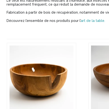
Le teck est naturellement résistant à l’humidité, aux insectes e
remplacement fréquent, ce qui réduit la demande de nouveau
Fabrication à partir de bois de récupération, notamment de vie
Découvrez l’ensemble de nos produits pour l’
art de la table.
Ce
produit
a
plusieurs
variations.
Les
options
peuvent
être
choisies
sur
la
page