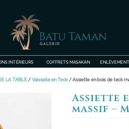
SHOP
BATU
ONS INTÉRIEURS
COFFRETS MASAKAN
ENLÈVEMENTS
TAMAN
DE LA TABLE
/
Vaisselle en Teck
/ Assiette en bois de teck 
Assiette 
massif – 