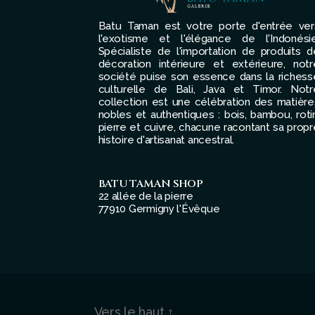
Batu Taman est votre porte d'entrée ver
l'exotisme et l'élégance de l'Indonésie
Spécialiste de l'importation de produits d
décoration intérieure et extérieure, notr
société puise son essence dans la richess
culturelle de Bali, Java et Timor. Notr
collection est une célébration des matière
nobles et authentiques : bois, bambou, rotin
pierre et cuivre, chacune racontant sa propr
histoire d'artisanat ancestral.
BATU TAMAN SHOP
22 allée de la pierre
77910 Germigny l'Évêque
Vers le haut
↑