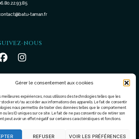
06.80.22.93.85
contact@batu-taman.fr
SUIVEZ-NOUS
Gérer le consentement aux cookies
les meilleures expériences, nous utilisons des technologies telles que les
 stocker et/ou accéder aux informations des appareils. Le fait de consentir
ologies nous permettra de traiter des données telles que le comportement
 ou les ID uniques sur ce site. Le fait de ne pas consentir ou de retirer son
 peut avoir un effet négatif sur certaines caractéristiques et fonctions.
EPTER
REFUSER
VOIR LES PRÉFÉRENCES