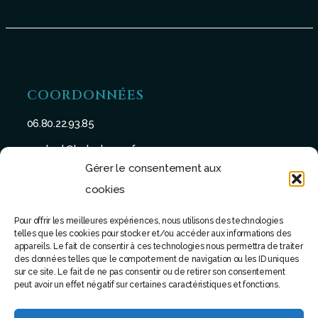
COORDONNÉES
06.80.22.93.85
contact@batu-taman.fr
Gérer le consentement aux
cookies
Pour offrir les meilleures expériences, nous utilisons des technologies
telles que les cookies pour stocker et/ou accéder aux informations des
SUIVEZ-NOUS
appareils. Le fait de consentir à ces technologies nous permettra de traiter
des données telles que le comportement de navigation ou les ID uniques
sur ce site. Le fait de ne pas consentir ou de retirer son consentement
peut avoir un effet négatif sur certaines caractéristiques et fonctions.