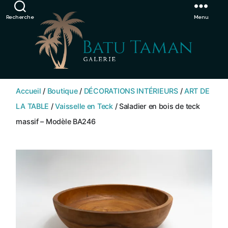
Showroom de Bali, décorations extérieurs et intérieurs
Ignorer
Recherche
Menu
SHOP
BATU
Accueil
/
Boutique
/
DÉCORATIONS INTÉRIEURS
/
ART DE
TAMAN
LA TABLE
/
Vaisselle en Teck
/ Saladier en bois de teck
massif – Modèle BA246