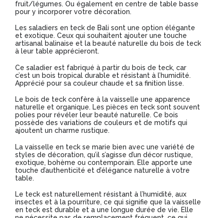
fruit/légumes. Ou également en centre de table basse
pour y incorporer votre décoration.
-
Les saladiers en teck de Bali sont une option élégante
Modèle
et exotique. Ceux qui souhaitent ajouter une touche
BA246
artisanal balinaise et la beauté naturelle du bois de teck
à leur table apprécieront.
Ce saladier est fabriqué à partir du bois de teck, car
c’est un bois tropical durable et résistant à l’humidité.
Apprécié pour sa couleur chaude et sa finition lisse.
Le bois de teck confère à la vaisselle une apparence
naturelle et organique. Les pièces en teck sont souvent
polies pour révéler leur beauté naturelle. Ce bois
possède des variations de couleurs et de motifs qui
ajoutent un charme rustique.
La vaisselle en teck se marie bien avec une variété de
styles de décoration, qu’il s’agisse d’un décor rustique,
exotique, bohème ou contemporain. Elle apporte une
touche d’authenticité et d’élégance naturelle à votre
table.
Le teck est naturellement résistant à l’humidité, aux
insectes et à la pourriture, ce qui signifie que la vaisselle
en teck est durable et a une longue durée de vie. Elle
ne nécessite pas de remplacement fréquent, ce qui