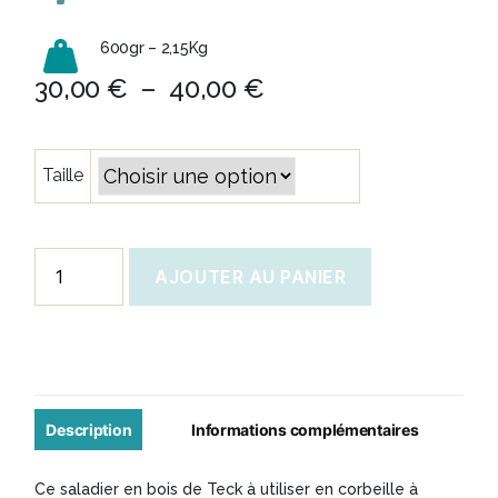
600gr – 2,15Kg
Plage
30,00
€
–
40,00
€
de
prix :
Taille
30,00 €
à
40,00 €
quantité
AJOUTER AU PANIER
de
Saladier
en
bois
de
Description
Informations complémentaires
teck
Ce saladier en bois de Teck à utiliser en corbeille à
massif