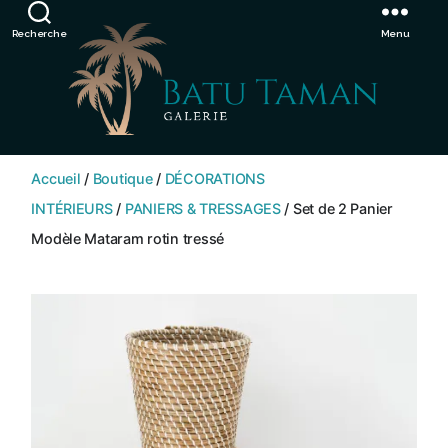
Showroom de Bali, décorations extérieurs et intérieurs
Ignorer
Recherche
Menu
SHOP
BATU
Accueil
/
Boutique
/
DÉCORATIONS
TAMAN
INTÉRIEURS
/
PANIERS & TRESSAGES
/ Set de 2 Panier
Modèle Mataram rotin tressé