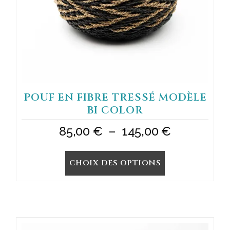
sur
la
page
du
produit
POUF EN FIBRE TRESSÉ MODÈLE
BI COLOR
Plage
85,00
€
–
145,00
€
de
CHOIX DES OPTIONS
prix :
85,00 €
à
145,00 €
Ce