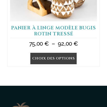
du
produit
PANIER À LINGE MODÈLE BUGIS
ROTIN TRESSÉ
Plage
75,00
€
–
92,00
€
de
CHOIX DES OPTIONS
prix :
75,00 €
à
92,00 €