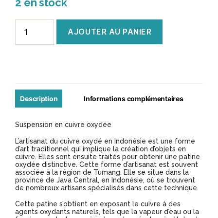
2 en stock
quantité
AJOUTER AU PANIER
de
Suspension
en
cuivre
oxydée
Description
Informations complémentaires
Suspension en cuivre oxydée
L’artisanat du cuivre oxydé en Indonésie est une forme
d’art traditionnel qui implique la création d’objets en
cuivre. Elles sont ensuite traités pour obtenir une patine
oxydée distinctive. Cette forme d’artisanat est souvent
associée à la région de Tumang. Elle se situe dans la
province de Java Central, en Indonésie, où se trouvent
de nombreux artisans spécialisés dans cette technique.
Cette patine s’obtient en exposant le cuivre à des
agents oxydants naturels, tels que la vapeur d’eau ou la