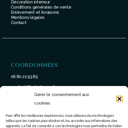
Décoration interieur
Conditions générales de vente
Enlévement et livraisons
Mentions légales
Contact
COORDONNÉES
06.80.22.93.85
contact@batu-taman.fr
Gérer le consentement aux
cookies
Pour offrir les meilleures expériences, nous utilisons des technologies
telles que les cookies pour stocker et/ou accéder aux informations des
SUIVEZ-NOUS
appareils. Le fait de consentir à ces technologies nous permettra de traiter