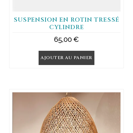
SUSPENSION EN ROTIN TRESSÉ
CYLINDRE
65,00
€
AJOUTER AU PANIER
Ce
produit
a
plusieurs
variations.
Les
options