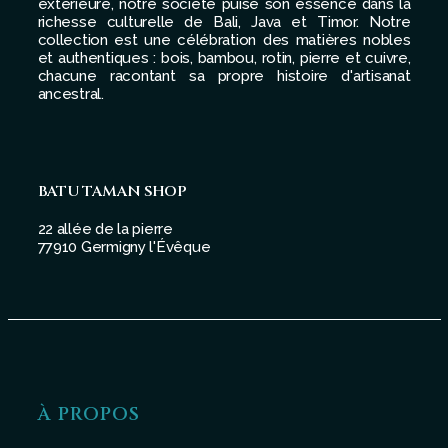
extérieure, notre société puise son essence dans la
richesse culturelle de Bali, Java et Timor. Notre
collection est une célébration des matières nobles
et authentiques : bois, bambou, rotin, pierre et cuivre,
chacune racontant sa propre histoire d'artisanat
ancestral.
BATU TAMAN SHOP
22 allée de la pierre
77910 Germigny l'Évêque
À PROPOS