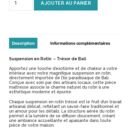
AJOUTER AU PANIER
de
Suspension
en
rotin
tressé
Description
Informations complémentaires
cylindre
Suspension en Rotin – Trésor de Bali
Apportez une touche d’exotisme et de chaleur à votre
intérieur avec notre magnifique suspension en rotin,
directement importée de l’île paradisiaque de Bali.
Conçue avec soin par des artisans locaux, cette pièce
maîtresse associe le charme naturel du rotin à une
esthétique moderne et épurée.
Chaque suspension en rotin tréssé est le fruit d’un travail
artisanal délicat, reflétant un savoir-faire traditionnel et
un amour pour les détails. La structure aérée du rotin
permet à la lumière de se diffuser doucement, créant
une ambiance accueillante et apaisante dans toute
pièce de votre maison.