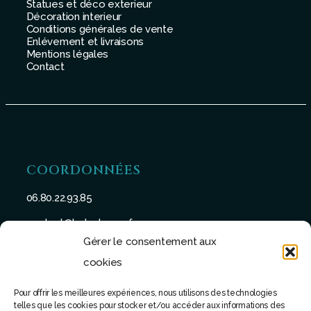
Statues et déco exterieur
Décoration interieur
Conditions générales de vente
Enlévement et livraisons
Mentions légales
Contact
COORDONNÉES
06.80.22.93.85
contact@batu-taman.fr
Gérer le consentement aux
cookies
Pour offrir les meilleures expériences, nous utilisons des technologies
telles que les cookies pour stocker et/ou accéder aux informations des