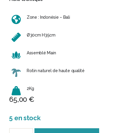
Zone : Indonésie – Bali
Ø30cm H35cm
Assemblé Main
Rotin naturel de haute qualité
2Kg
65,00
€
5 en stock
quantité