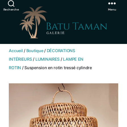
Showroom de Bali, décorations extérieurs et intérieurs
Ignorer
Recherche
Menu
SHOP
BATU
Accueil
/
Boutique
/
DÉCORATIONS
TAMAN
INTÉRIEURS
/
LUMINAIRES
/
LAMPE EN
ROTIN
/ Suspension en rotin tressé cylindre