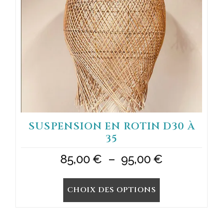
peuvent
être
choisies
sur
la
page
du
produit
SUSPENSION EN ROTIN D30 À
35
Plage
85,00
€
–
95,00
€
de
CHOIX DES OPTIONS
prix :
85,00 €