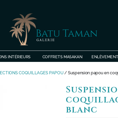
SHOP
BATU
ONS INTÉRIEURS
COFFRETS MASAKAN
ENLÈVEMENTS
TAMAN
ECTIONS COQUILLAGES PAPOU
/ Suspension papou en coqui
Suspensio
coquillag
blanc