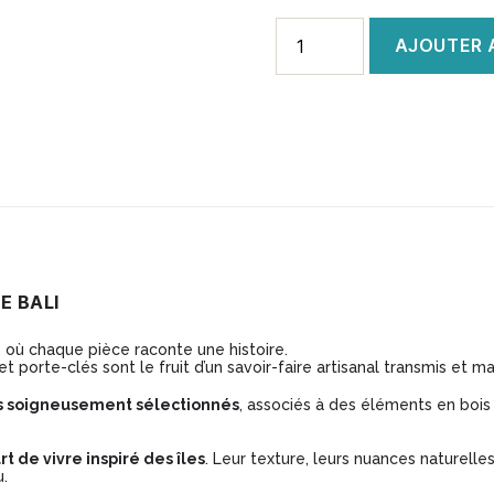
quantité
AJOUTER 
de
Suspension
papou
en
coquillage
et
perles
de
E BALI
Bali
, où chaque pièce raconte une histoire.
blanc
t porte-clés sont le fruit d’un savoir-faire artisanal transmis et ma
ls soigneusement sélectionnés
, associés à des éléments en bois 
rt de vivre inspiré des îles
. Leur texture, leurs nuances naturell
.