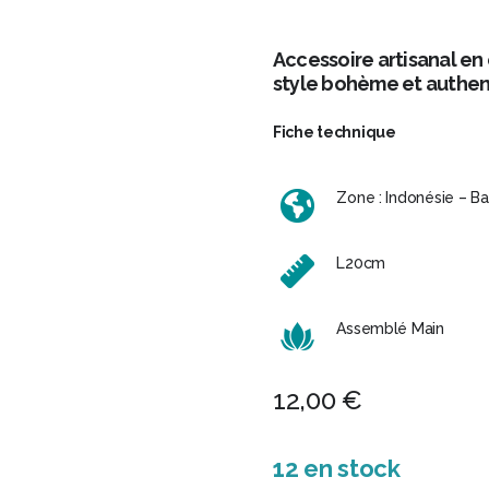
Accessoire artisanal en 
style bohème et authen
Fiche technique
Zone : Indonésie – Bal
L20cm
Assemblé Main
12,00
€
12 en stock