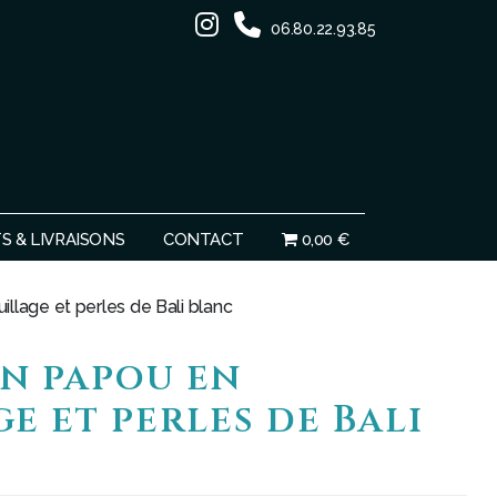
06.80.22.93.85
Ignorer
 & LIVRAISONS
CONTACT
0,00 €
llage et perles de Bali blanc
n papou en
e et perles de Bali