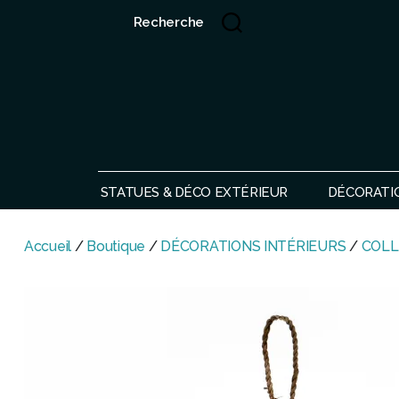
Recherche
Showroom de Bali, décorations extérieurs et intérieurs
STATUES & DÉCO EXTÉRIEUR
DÉCORATI
Accueil
/
Boutique
/
DÉCORATIONS INTÉRIEURS
/
COLL