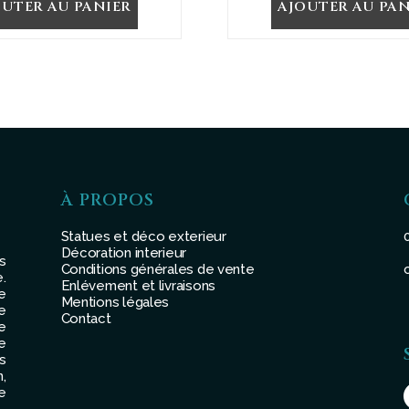
OUTER AU PANIER
AJOUTER AU PAN
À PROPOS
Statues et déco exterieur
Décoration interieur
s
Conditions générales de vente
.
Enlévement et livraisons
e
Mentions légales
e
Contact
e
e
s
,
e