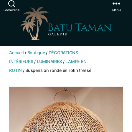
Showroom de Bali, décorations extérieurs et intérieurs
Ignorer
Recherche
Menu
SHOP
BATU
Accueil
/
Boutique
/
DÉCORATIONS
TAMAN
INTÉRIEURS
/
LUMINAIRES
/
LAMPE EN
ROTIN
/ Suspension ronde en rotin tressé