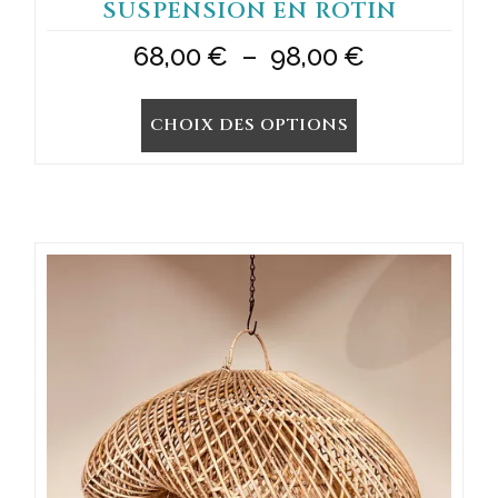
SUSPENSION EN ROTIN
Plage
68,00
€
–
98,00
€
de
CHOIX DES OPTIONS
prix :
68,00 €
à
98,00 €
Ce
produit
a
plusieurs
variations.
Les
options
peuvent
être
choisies