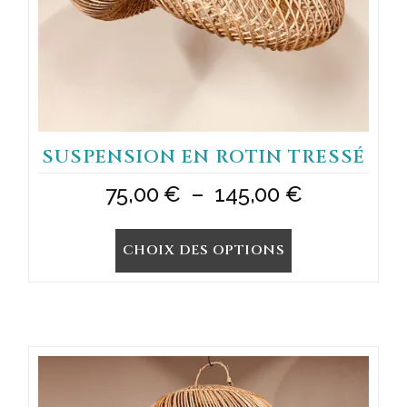
sur
la
page
du
produit
SUSPENSION EN ROTIN TRESSÉ
Plage
75,00
€
–
145,00
€
de
CHOIX DES OPTIONS
prix :
75,00 €
à
145,00 €
Ce
produit
a