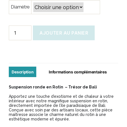
prix :
Diamètre
75,00 €
à
105,00 €
quantité
AJOUTER AU PANIER
de
Suspension
ronde
en
rotin
Description
Informations complémentaires
tressé
Suspension ronde en Rotin – Trésor de Bali
Apportez une touche d’exotisme et de chaleur à votre
intérieur avec notre magnifique suspension en rotin,
directement importée de l’île paradisiaque de Bali.
Conçue avec soin par des artisans locaux, cette pièce
maîtresse associe le charme naturel du rotin à une
esthétique moderne et épurée.