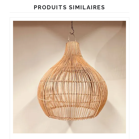
PRODUITS SIMILAIRES
Ce
produit
a
plusieurs
variations.
Les
options
peuvent
être
choisies
sur
la
page
du
produit