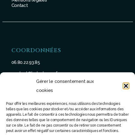
Mentions légales
Contact
COORDONNÉES
06.80.22.93.85
contact@batu-taman.fr
Gérer le consentement aux
cookies
Pour offrir les meilleures expériences, nous utilisons des technologies
telles que les cookies pour stocker et/ou accéder aux informations des
SUIVEZ-NOUS
appareils. Le fait de consentir à ces technologies nous permettra de traiter
des données telles que le comportement de navigation ou les ID uniques
sur ce site. Le fait de ne pas consentir ou de retirer son consentement
peut avoir un effet négatif sur certaines caractéristiques et fonctions.