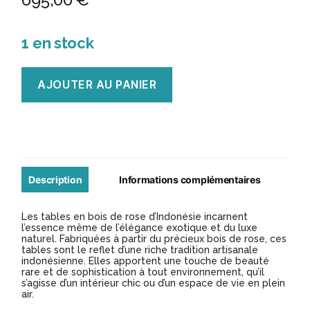
1 en stock
quantité
AJOUTER AU PANIER
de
Table
basse
en
bois
Description
Informations complémentaires
de
Les tables en bois de rose d’Indonésie incarnent
rose
l’essence même de l’élégance exotique et du luxe
naturel. Fabriquées à partir du précieux bois de rose, ces
tables sont le reflet d’une riche tradition artisanale
indonésienne. Elles apportent une touche de beauté
rare et de sophistication à tout environnement, qu’il
s’agisse d’un intérieur chic ou d’un espace de vie en plein
air.