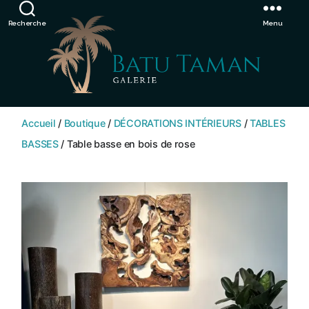
Showroom de Bali, décorations extérieurs et intérieurs
Ignorer
Recherche
Menu
SHOP
BATU
Accueil
/
Boutique
/
DÉCORATIONS INTÉRIEURS
/
TABLES
TAMAN
BASSES
/ Table basse en bois de rose