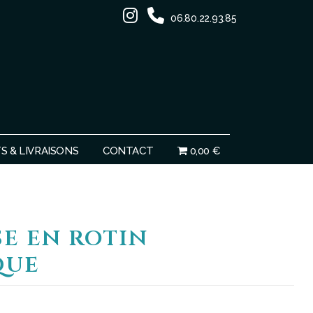
06.80.22.93.85
Ignorer
 & LIVRAISONS
CONTACT
0,00 €
se en rotin
que