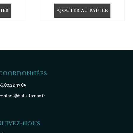
IER
AJOUTER AU PANIER
COORDONNÉES
06.80.22.93.85
contact@batu-taman.fr
SUIVEZ-NOUS