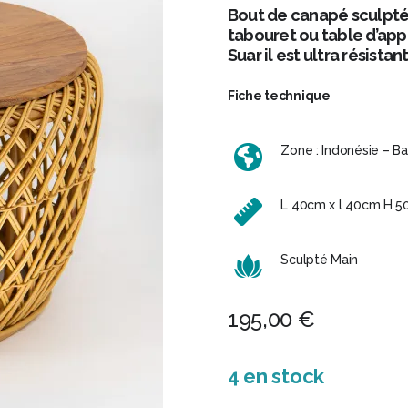
Bout de canapé sculpté
tabouret ou table d’appoi
Suar il est ultra résist
Fiche technique
Zone : Indonésie – Bal
L 40cm x l 40cm H 
Sculpté Main
195,00
€
4 en stock