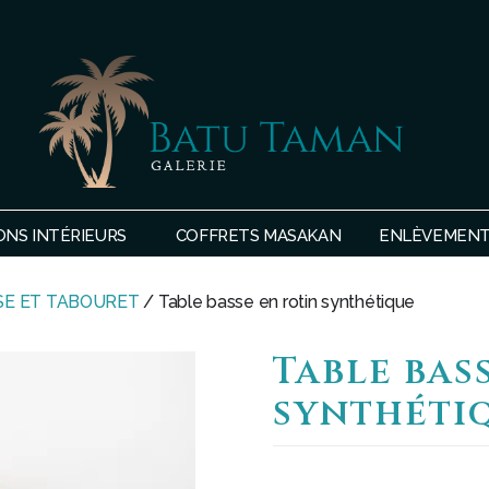
SHOP
BATU
ONS INTÉRIEURS
COFFRETS MASAKAN
ENLÈVEMENTS
TAMAN
SE ET TABOURET
/ Table basse en rotin synthétique
Table bas
synthéti