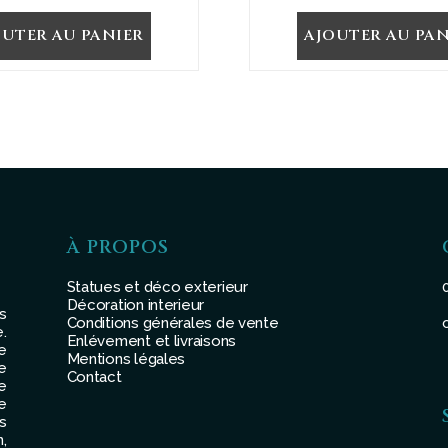
OUTER AU PANIER
AJOUTER AU PAN
À PROPOS
Statues et déco exterieur
Décoration interieur
s
Conditions générales de vente
.
Enlévement et livraisons
e
Mentions légales
e
Contact
e
e
s
,