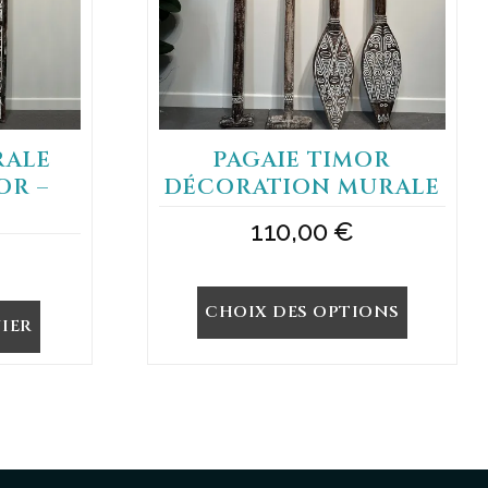
peuvent
être
choisies
sur
la
page
du
RALE
PAGAIE TIMOR
produit
OR –
DÉCORATION MURALE
110,00
€
CHOIX DES OPTIONS
IER