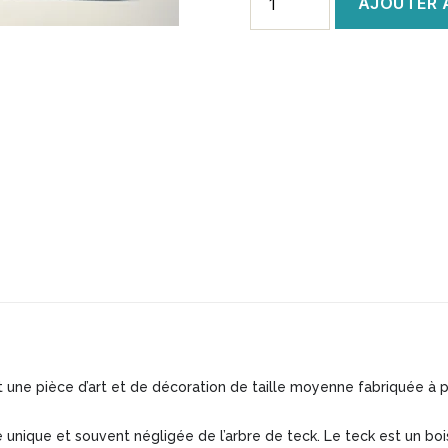
AJOUTER 
de
Tableau
racine
de
teck
100x100cm
une pièce d’art et de décoration de taille moyenne fabriquée à p
e unique et souvent négligée de l’arbre de teck. Le teck est un boi