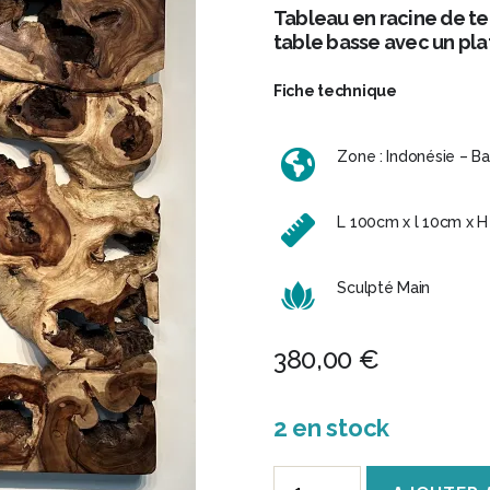
Tableau en racine de te
table basse avec un pla
Fiche technique
Zone : Indonésie – Bal
L 100cm x l 10cm x 
Sculpté Main
380,00
€
2 en stock
quantité