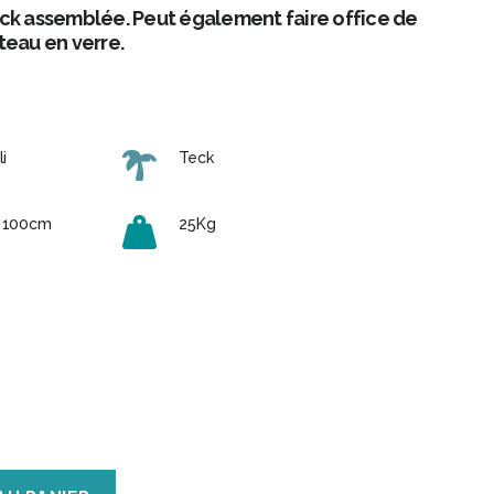
ck assemblée. Peut également faire office de
teau en verre.
i
Teck
H 100cm
25Kg