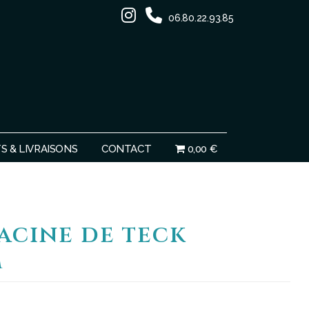
06.80.22.93.85
Ignorer
 & LIVRAISONS
CONTACT
0,00 €
acine de teck
m