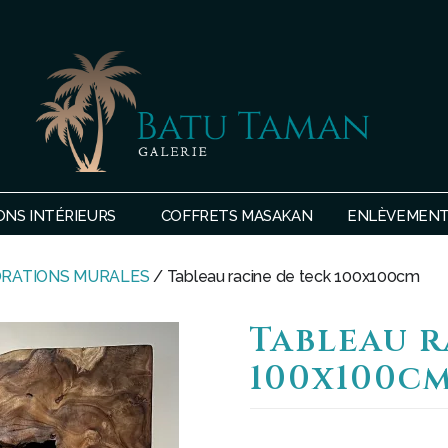
SHOP
BATU
ONS INTÉRIEURS
COFFRETS MASAKAN
ENLÈVEMENTS
TAMAN
RATIONS MURALES
/ Tableau racine de teck 100x100cm
Tableau r
100x100c