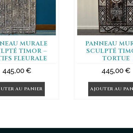
NEAU MURALE
PANNEAU MU
LPTÉ TIMOR –
SCULPTÉ TIM
IFS FLEURALE
TORTUE
445,00
€
445,00
€
OUTER AU PANIER
AJOUTER AU PAN