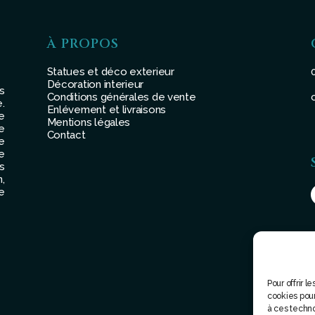
À PROPOS
Statues et déco exterieur
Décoration interieur
s
Conditions générales de vente
.
Enlévement et livraisons
e
Mentions légales
e
Contact
e
e
s
,
e
Pour offrir 
cookies pour
à ces techn