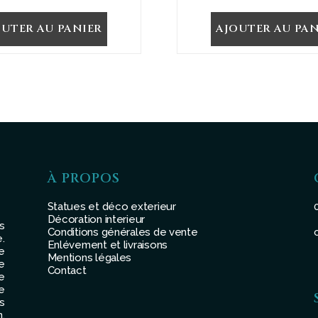
OUTER AU PANIER
AJOUTER AU PAN
À PROPOS
Statues et déco exterieur
Décoration interieur
s
Conditions générales de vente
.
Enlévement et livraisons
e
Mentions légales
e
Contact
e
e
s
,