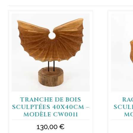
TRANCHE DE BOIS
RA
SCULPTÉES 40X40CM –
SCUL
MODÈLE CW0011
MO
130,00
€