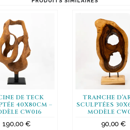
PRODUITS SIMILAIRES
CINE DE TECK
TRANCHE D’A
PTÉE 40X80CM –
SCULPTÉES 30X
DÈLE CW016
MODÈLE CW
190,00
€
90,00
€