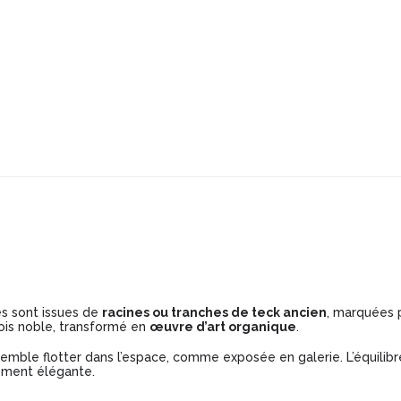
es sont issues de
racines ou tranches de teck ancien
, marquées pa
bois noble, transformé en
œuvre d’art organique
.
 semble flotter dans l’espace, comme exposée en galerie. L’équilib
dément élégante.