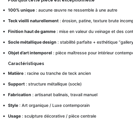
Pourquoi cette pièce est exceptionnelle
100% unique
: aucune œuvre ne ressemble à une autre
Teck vieilli naturellement
: érosion, patine, texture brute incom
Finition haut de gamme
: mise en valeur du veinage et des con
Socle métallique design
: stabilité parfaite + esthétique “galler
Objet d’art intemporel
: pièce maîtresse pour intérieur contempor
Caractéristiques
Matière
: racine ou tranche de teck ancien
Support
: structure métallique (socle)
Fabrication
: artisanat balinais, travail manuel
Style
: Art organique / Luxe contemporain
Usage
: sculpture décorative / pièce centrale