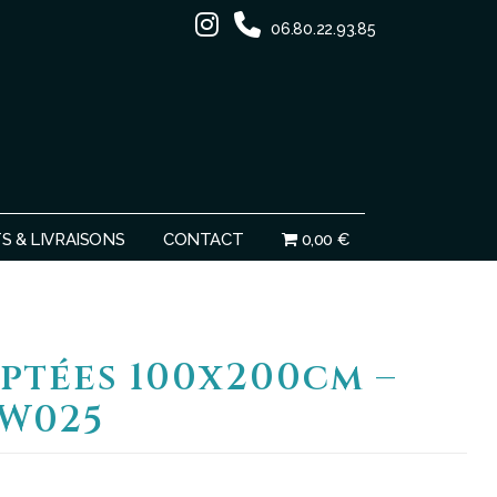
06.80.22.93.85
Ignorer
 & LIVRAISONS
CONTACT
0,00 €
ptées 100x200cm –
W025