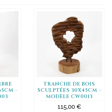
RBRE
TRANCHE DE BOIS
65CM –
SCULPTÉES 30X45CM –
003
MODÈLE CW0013
115,00
€