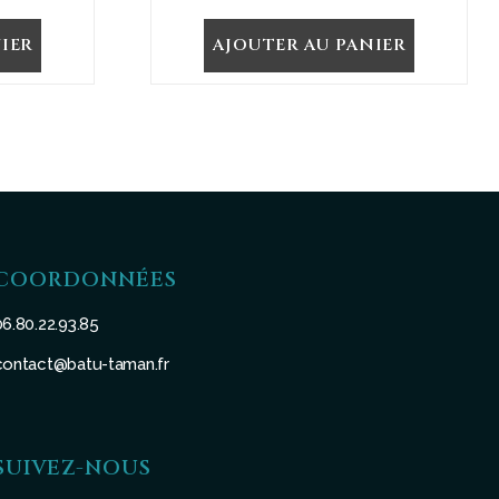
IER
AJOUTER AU PANIER
COORDONNÉES
06.80.22.93.85
contact@batu-taman.fr
SUIVEZ-NOUS