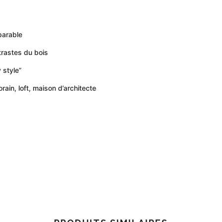
parable
trastes du bois
y style”
ain, loft, maison d’architecte