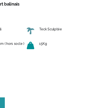
rt balinais
i
Teck Sculptée
 ( hors socle )
15Kg