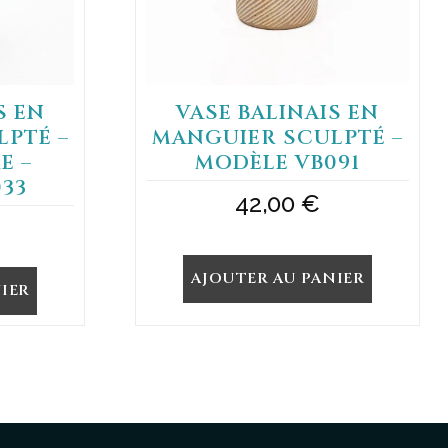
S EN
VASE BALINAIS EN
PTÉ –
MANGUIER SCULPTÉ –
E –
MODÈLE VB091
33
42,00
€
AJOUTER AU PANIER
IER