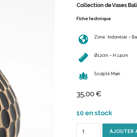
Collection de Vases Bal
Fiche technique
Zone : Indonésie – Bal
Ø12cm – H 14cm
Sculpté Main
35,00
€
10 en stock
quantité
AJOUTER 
de