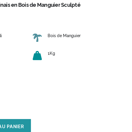
inais en Bois de Manguier Sculpté
i
Bois de Manguier
1Kg
AU PANIER