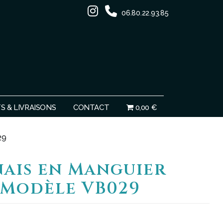
06.80.22.93.85
Ignorer
 & LIVRAISONS
CONTACT
0,00 €
29
nais en Manguier
 Modèle VB029