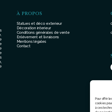
À PROPOS
Statues et déco exterieur
Décoration interieur
s
Conditions générales de vente
.
Enlévement et livraisons
e
Mentions légales
e
Contact
e
e
s
,
e
Pour offrir 
cookies pour
à ces techn