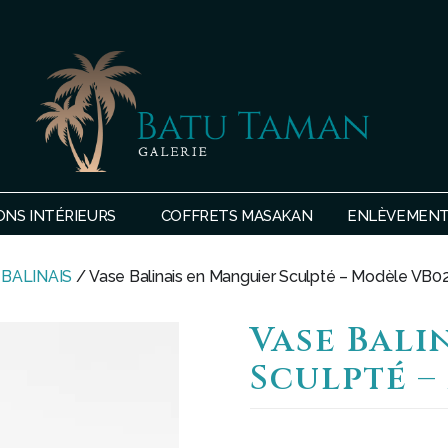
SHOP
BATU
ONS INTÉRIEURS
COFFRETS MASAKAN
ENLÈVEMENTS
TAMAN
 BALINAIS
/ Vase Balinais en Manguier Sculpté – Modèle VB0
Vase Bali
Sculpté –