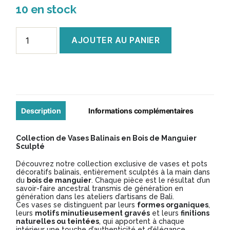
10 en stock
quantité
AJOUTER AU PANIER
de
Vase
Balinais
en
Manguier
Description
Informations complémentaires
Sculpté
Collection de Vases Balinais en Bois de Manguier
-
Sculpté
Modèle
Découvrez notre collection exclusive de vases et pots
décoratifs balinais, entièrement sculptés à la main dans
VB110
du
bois de manguier
. Chaque pièce est le résultat d’un
savoir-faire ancestral transmis de génération en
génération dans les ateliers d’artisans de Bali.
Ces vases se distinguent par leurs
formes organiques
,
leurs
motifs minutieusement gravés
et leurs
finitions
naturelles ou teintées
, qui apportent à chaque
intérieur une touche d’authenticité et d’élégance