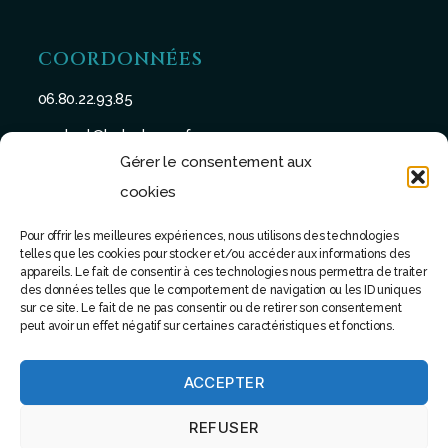
COORDONNÉES
06.80.22.93.85
contact@batu-taman.fr
Gérer le consentement aux
cookies
Pour offrir les meilleures expériences, nous utilisons des technologies
telles que les cookies pour stocker et/ou accéder aux informations des
SUIVEZ-NOUS
appareils. Le fait de consentir à ces technologies nous permettra de traiter
des données telles que le comportement de navigation ou les ID uniques
sur ce site. Le fait de ne pas consentir ou de retirer son consentement
peut avoir un effet négatif sur certaines caractéristiques et fonctions.
ACCEPTER
© 2022 - Tous droits réservés - Site réalisé par Software
REFUSER