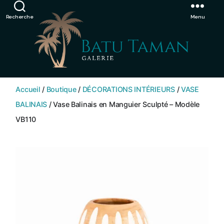
Showroom de Bali, décorations extérieurs et intérieurs
Ignorer
Recherche
Menu
SHOP
BATU
Accueil
/
Boutique
/
DÉCORATIONS INTÉRIEURS
/
VASE
TAMAN
BALINAIS
/ Vase Balinais en Manguier Sculpté – Modèle
VB110