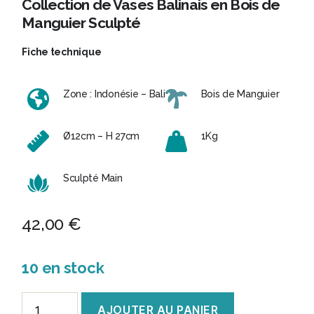
Collection de Vases Balinais en Bois de
Manguier Sculpté
Fiche technique
Zone : Indonésie – Bali
Bois de Manguier
Ø12cm – H 27cm
1Kg
Sculpté Main
42,00
€
10 en stock
quantité
AJOUTER AU PANIER