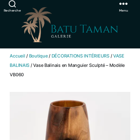
Showroom de Bali, décorations extérieurs et intérieurs
Ignorer
Recherche
Menu
SHOP
BATU
Accueil
/
Boutique
/
DÉCORATIONS INTÉRIEURS
/
VASE
TAMAN
BALINAIS
/ Vase Balinais en Manguier Sculpté – Modèle
VB060