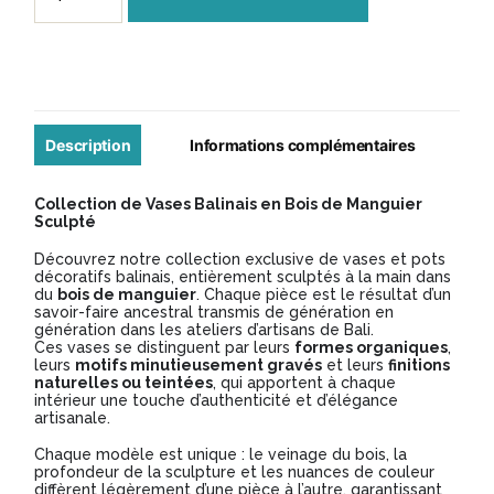
de
Vase
Balinais
en
Manguier
Description
Informations complémentaires
Sculpté
Collection de Vases Balinais en Bois de Manguier
-
Sculpté
Modèle
Découvrez notre collection exclusive de vases et pots
décoratifs balinais, entièrement sculptés à la main dans
VB060
du
bois de manguier
. Chaque pièce est le résultat d’un
savoir-faire ancestral transmis de génération en
génération dans les ateliers d’artisans de Bali.
Ces vases se distinguent par leurs
formes organiques
,
leurs
motifs minutieusement gravés
et leurs
finitions
naturelles ou teintées
, qui apportent à chaque
intérieur une touche d’authenticité et d’élégance
artisanale.
Chaque modèle est unique : le veinage du bois, la
profondeur de la sculpture et les nuances de couleur
diffèrent légèrement d’une pièce à l’autre, garantissant