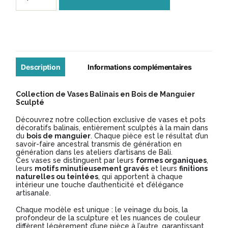
de
Vase
Balinais
en
Manguier
Description
Informations complémentaires
Sculpté
Collection de Vases Balinais en Bois de Manguier
-
Sculpté
Modèle
Découvrez notre collection exclusive de vases et pots
décoratifs balinais, entièrement sculptés à la main dans
VB069
du
bois de manguier
. Chaque pièce est le résultat d’un
savoir-faire ancestral transmis de génération en
génération dans les ateliers d’artisans de Bali.
Ces vases se distinguent par leurs
formes organiques
,
leurs
motifs minutieusement gravés
et leurs
finitions
naturelles ou teintées
, qui apportent à chaque
intérieur une touche d’authenticité et d’élégance
artisanale.
Chaque modèle est unique : le veinage du bois, la
profondeur de la sculpture et les nuances de couleur
diffèrent légèrement d’une pièce à l’autre, garantissant