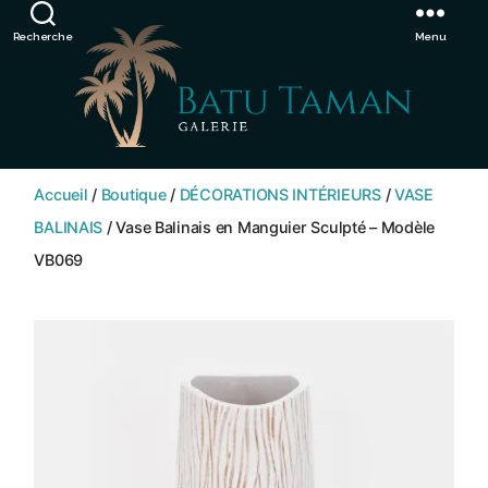
Showroom de Bali, décorations extérieurs et intérieurs
Ignorer
Recherche
Menu
SHOP
BATU
Accueil
/
Boutique
/
DÉCORATIONS INTÉRIEURS
/
VASE
TAMAN
BALINAIS
/ Vase Balinais en Manguier Sculpté – Modèle
VB069