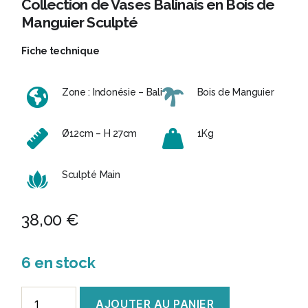
Collection de Vases Balinais en Bois de
Manguier Sculpté
Fiche technique
Zone : Indonésie – Bali
Bois de Manguier
Ø12cm – H 27cm
1Kg
Sculpté Main
38,00
€
6 en stock
quantité
AJOUTER AU PANIER