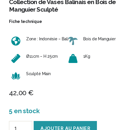
Collection de Vases Balinais en Bois de
Manguier Sculpté
Fiche technique
Zone : Indonésie – Bali
Bois de Manguier
Ø11cm – H 25cm
1Kg
Sculpté Main
42,00
€
5 en stock
quantité
AJOUTER AU PANIER