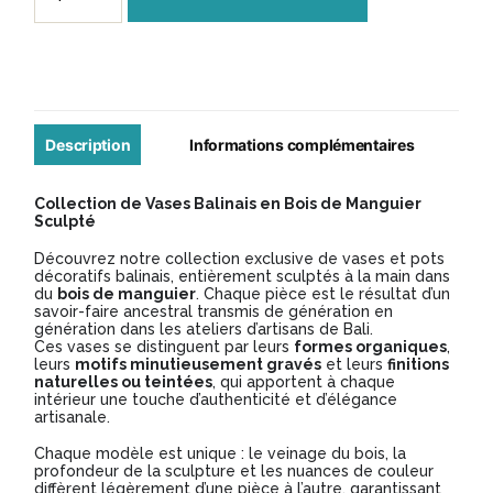
de
Vase
Balinais
en
Manguier
Description
Informations complémentaires
Sculpté
Collection de Vases Balinais en Bois de Manguier
-
Sculpté
Modèle
Découvrez notre collection exclusive de vases et pots
décoratifs balinais, entièrement sculptés à la main dans
VB075
du
bois de manguier
. Chaque pièce est le résultat d’un
savoir-faire ancestral transmis de génération en
génération dans les ateliers d’artisans de Bali.
Ces vases se distinguent par leurs
formes organiques
,
leurs
motifs minutieusement gravés
et leurs
finitions
naturelles ou teintées
, qui apportent à chaque
intérieur une touche d’authenticité et d’élégance
artisanale.
Chaque modèle est unique : le veinage du bois, la
profondeur de la sculpture et les nuances de couleur
diffèrent légèrement d’une pièce à l’autre, garantissant