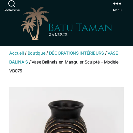
Showroom de Bali, décorations extérieurs et intérieurs
Ignorer
Recherche
Menu
SHOP
BATU
Accueil
/
Boutique
/
DÉCORATIONS INTÉRIEURS
/
VASE
TAMAN
BALINAIS
/ Vase Balinais en Manguier Sculpté – Modèle
VB075