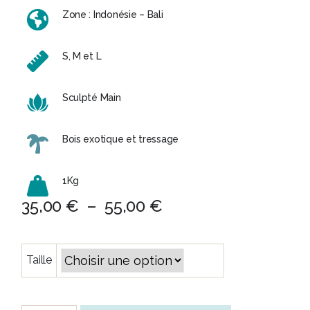
Zone : Indonésie – Bali
S, M et L
Sculpté Main
Bois exotique et tressage
1Kg
Plage
35,00
€
–
55,00
€
de
prix :
Taille
35,00 €
à
55,00 €