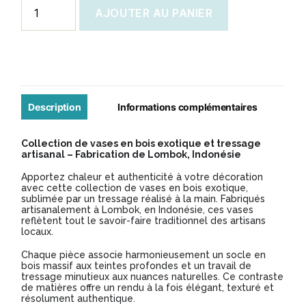
quantité
AJOUTER AU PANIER
de
Vase
bois
exotique
et
Description
Informations complémentaires
Tressage
Collection de vases en bois exotique et tressage
naturelle
artisanal – Fabrication de Lombok, Indonésie
Apportez chaleur et authenticité à votre décoration
avec cette collection de vases en bois exotique,
sublimée par un tressage réalisé à la main. Fabriqués
artisanalement à Lombok, en Indonésie, ces vases
reflètent tout le savoir-faire traditionnel des artisans
locaux.
Chaque pièce associe harmonieusement un socle en
bois massif aux teintes profondes et un travail de
tressage minutieux aux nuances naturelles. Ce contraste
de matières offre un rendu à la fois élégant, texturé et
résolument authentique.