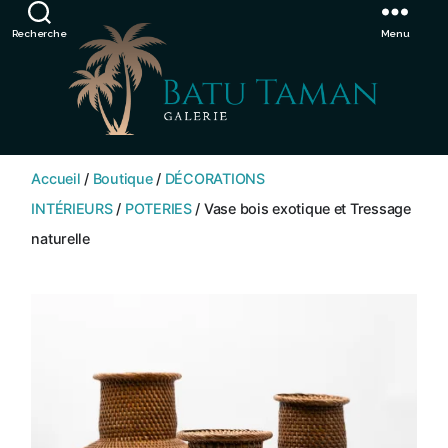
Showroom de Bali, décorations extérieurs et intérieurs
Ignorer
Recherche
Menu
SHOP
BATU
Accueil
/
Boutique
/
DÉCORATIONS
TAMAN
INTÉRIEURS
/
POTERIES
/ Vase bois exotique et Tressage
naturelle