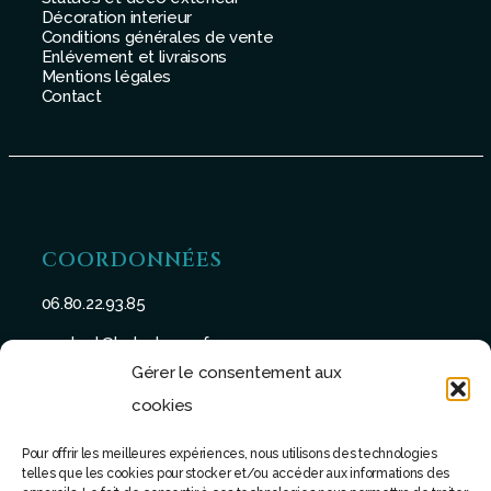
Décoration interieur
Conditions générales de vente
Enlévement et livraisons
Mentions légales
Contact
COORDONNÉES
06.80.22.93.85
contact@batu-taman.fr
Gérer le consentement aux
cookies
Pour offrir les meilleures expériences, nous utilisons des technologies
telles que les cookies pour stocker et/ou accéder aux informations des
SUIVEZ-NOUS