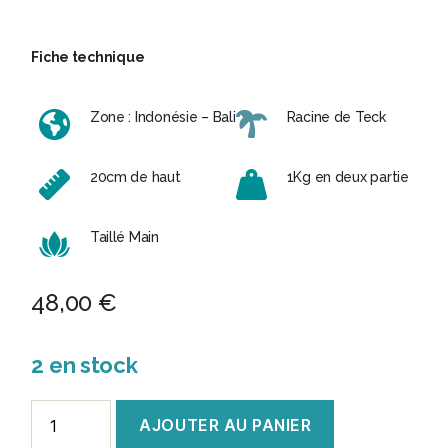
Fiche technique
Zone : Indonésie – Bali
Racine de Teck
20cm de haut
1Kg en deux partie
Taillé Main
48,00
€
2 en stock
quantité
AJOUTER AU PANIER
de