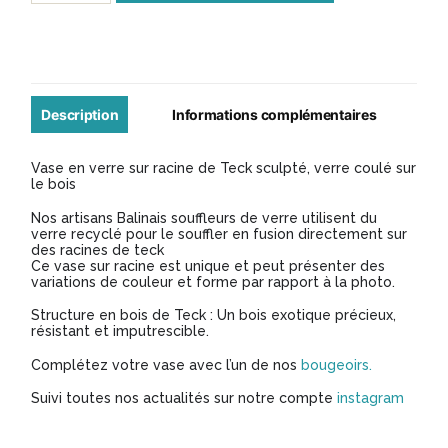
Vase
sur
racine
en
Description
Informations complémentaires
verre
Vase en verre sur racine de Teck sculpté, verre coulé sur
coulé
le bois
Nos artisans Balinais souffleurs de verre utilisent du
verre recyclé pour le souffler en fusion directement sur
des racines de teck
Ce vase sur racine est unique et peut présenter des
variations de couleur et forme par rapport à la photo.
Structure en bois de Teck : Un bois exotique précieux,
résistant et imputrescible.
Complétez votre vase avec l’un de nos
bougeoirs.
Suivi toutes nos actualités sur notre compte
instagram