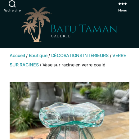
Showroom de Bali, décorations extérieurs et intérieurs
Ignorer
Recherche
Menu
SHOP
BATU
Accueil
/
Boutique
/
DÉCORATIONS INTÉRIEURS
/
VERRE
TAMAN
SUR RACINES
/ Vase sur racine en verre coulé