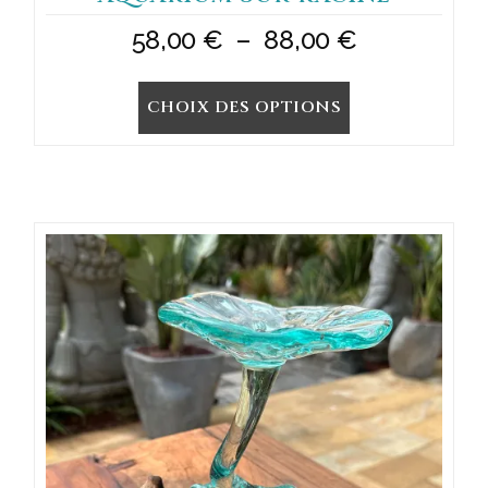
Plage
58,00
€
–
88,00
€
de
CHOIX DES OPTIONS
prix :
58,00 €
à
88,00 €