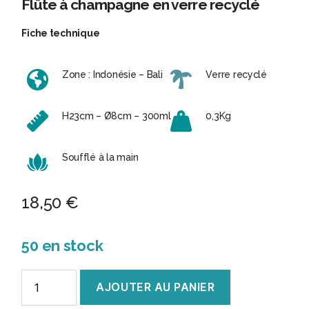
Flûte à champagne en verre recyclé
Fiche technique
Zone : Indonésie – Bali
Verre recyclé
H23cm – Ø8cm – 300ml
0,3Kg
Soufflé à la main
18,50
€
50 en stock
quantité
AJOUTER AU PANIER
de