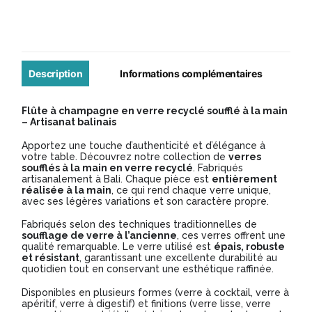
Flûte
à
champagne
en
Description
Informations complémentaires
verre
Flûte à champagne en verre recyclé soufflé à la main
soufflé
– Artisanat balinais
-
Apportez une touche d’authenticité et d’élégance à
votre table. Découvrez notre collection de
verres
Modèle
soufflés à la main en verre recyclé
. Fabriqués
BV023
artisanalement à Bali. Chaque pièce est
entièrement
réalisée à la main
, ce qui rend chaque verre unique,
avec ses légères variations et son caractère propre.
Fabriqués selon des techniques traditionnelles de
soufflage de verre à l’ancienne
, ces verres offrent une
qualité remarquable. Le verre utilisé est
épais, robuste
et résistant
, garantissant une excellente durabilité au
quotidien tout en conservant une esthétique raffinée.
Disponibles en plusieurs formes (verre à cocktail, verre à
apéritif, verre à digestif) et finitions (verre lisse, verre