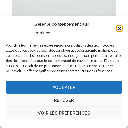
Gérer le consentement aux
cookies
Pour offrir les meilleures expériences, nous utilisons des technologies
telles que les cookies pour stocker et/ou accéder aux informations des
appareils. Le fait de consentir à ces technologies nous permettra de traiter
des données telles que le comportement de navigation ou les ID uniques
sur ce site. Le fait de ne pas consentir ou de retirer son consentement
peut avoir un effet négatif sur certaines caractéristiques et fonctions.
ACCEPTER
SOLIFLORE EN VERRE SOUFFLÉ
REFUSER
– MODÈLE BV025
VOIR LES PRÉFÉRENCES
12,90
€