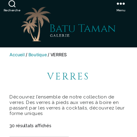
Showroom de Bali, décorations extérieurs et intérieurs
Ignorer
Recherche
Menu
SHOP
BATU
Accueil
/
Boutique
/ VERRES
TAMAN
VERRES
Découvrez l’ensemble de notre collection de
verres. Des verres à pieds aux verres à boire en
passant par les verres à cocktails, découvrez leur
forme uniques
30 résultats affichés