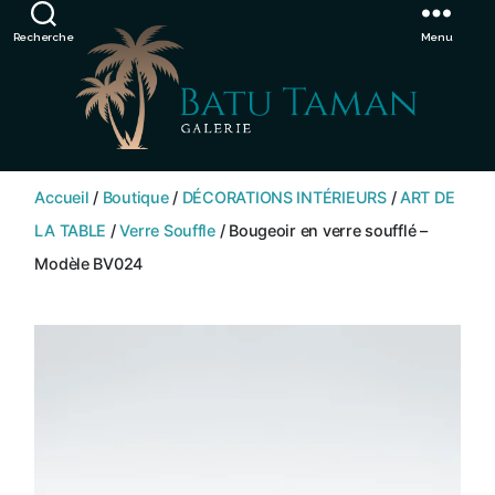
Showroom de Bali, décorations extérieurs et intérieurs
Ignorer
Recherche
Menu
SHOP
BATU
Accueil
/
Boutique
/
DÉCORATIONS INTÉRIEURS
/
ART DE
TAMAN
LA TABLE
/
Verre Souffle
/ Bougeoir en verre soufflé –
Modèle BV024