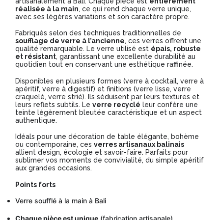
artisanalement à Bali. Chaque pièce est
entièrement
réalisée à la main
, ce qui rend chaque verre unique,
avec ses légères variations et son caractère propre.
Fabriqués selon des techniques traditionnelles de
soufflage de verre à l’ancienne
, ces verres offrent une
qualité remarquable. Le verre utilisé est
épais, robuste
et résistant
, garantissant une excellente durabilité au
quotidien tout en conservant une esthétique raffinée.
Disponibles en plusieurs formes (verre à cocktail, verre à
apéritif, verre à digestif) et finitions (verre lisse, verre
craquelé, verre strié). Ils séduisent par leurs textures et
leurs reflets subtils. Le
verre recyclé
leur confère une
teinte légèrement bleutée caractéristique et un aspect
authentique.
Idéals pour une décoration de table élégante, bohème
ou contemporaine, ces
verres artisanaux balinais
allient design, écologie et savoir-faire. Parfaits pour
sublimer vos moments de convivialité, du simple apéritif
aux grandes occasions.
Points forts
Verre soufflé à la main à Bali
Chaque pièce est unique
(fabrication artisanale)