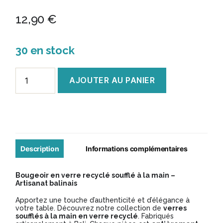
12,90
€
30 en stock
quantité
AJOUTER AU PANIER
de
Bougeoir
en
verre
soufflé
Description
Informations complémentaires
-
Bougeoir en verre recyclé soufflé à la main –
Modèle
Artisanat balinais
BV024
Apportez une touche d’authenticité et d’élégance à
votre table. Découvrez notre collection de
verres
soufflés à la main en verre recyclé
. Fabriqués