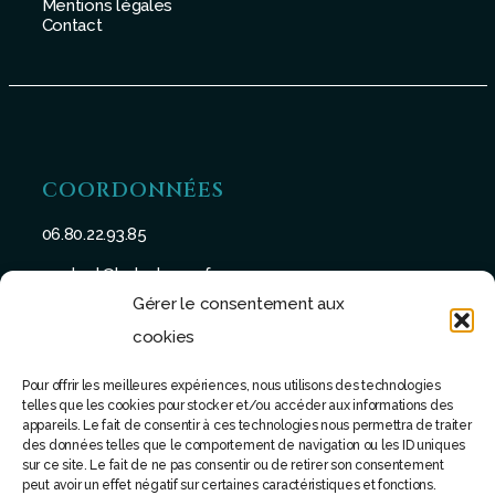
Mentions légales
Contact
COORDONNÉES
06.80.22.93.85
contact@batu-taman.fr
Gérer le consentement aux
cookies
Pour offrir les meilleures expériences, nous utilisons des technologies
telles que les cookies pour stocker et/ou accéder aux informations des
SUIVEZ-NOUS
appareils. Le fait de consentir à ces technologies nous permettra de traiter
des données telles que le comportement de navigation ou les ID uniques
sur ce site. Le fait de ne pas consentir ou de retirer son consentement
peut avoir un effet négatif sur certaines caractéristiques et fonctions.