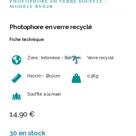
Photophore en verre soufflé –
Modèle BV028
Photophore en verre recyclé
Fiche technique
Zone : Indonésie – Bali
Verre recyclé
H10cm – Ø10cm
0,3Kg
Soufflé à la main
14,90
€
30 en stock