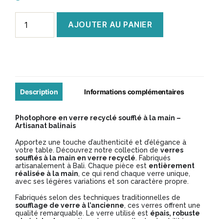
quantité
AJOUTER AU PANIER
de
Photophore
en
verre
soufflé
Description
Informations complémentaires
-
Photophore en verre recyclé soufflé à la main –
Modèle
Artisanat balinais
BV028
Apportez une touche d’authenticité et d’élégance à
votre table. Découvrez notre collection de
verres
soufflés à la main en verre recyclé
. Fabriqués
artisanalement à Bali. Chaque pièce est
entièrement
réalisée à la main
, ce qui rend chaque verre unique,
avec ses légères variations et son caractère propre.
Fabriqués selon des techniques traditionnelles de
soufflage de verre à l’ancienne
, ces verres offrent une
qualité remarquable. Le verre utilisé est
épais, robuste