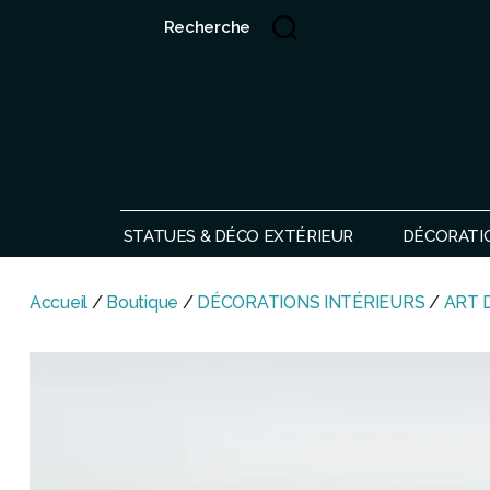
Recherche
Showroom de Bali, décorations extérieurs et intérieurs
STATUES & DÉCO EXTÉRIEUR
DÉCORATI
Accueil
/
Boutique
/
DÉCORATIONS INTÉRIEURS
/
ART 