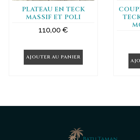
PLATEAU EN TECK
COUPE
MASSIF ET POLI
TEC
M
110,00
€
AJOUTER AU PANIER
AJ