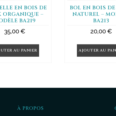
LLE EN BOIS DE
BOL EN BOIS D
K ORGANIQUE –
NATUREL – MO
ODÈLE BA219
BA213
35,00
€
20,00
€
OUTER AU PANIER
AJOUTER AU PAN
À PROPOS