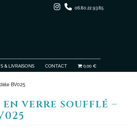
06.80.22.93.85
Ignorer
 & LIVRAISONS
CONTACT
0,00 €
odèle BV025
 en verre soufflé –
V025