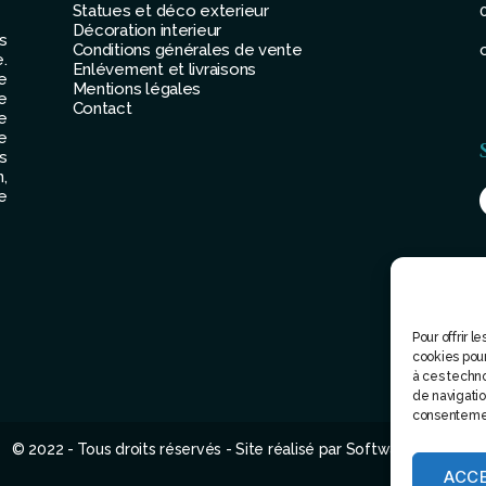
Statues et déco exterieur
Décoration interieur
s
Conditions générales de vente
.
Enlévement et livraisons
e
Mentions légales
e
Contact
e
e
s
,
e
Pour offrir 
cookies pour
à ces techn
de navigation
consentement
© 2022 - Tous droits réservés - Site réalisé par Software attitude
ACC