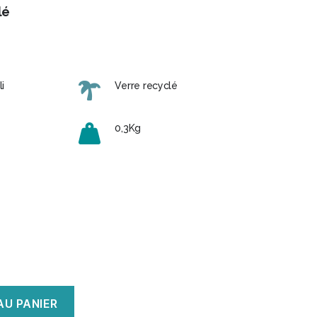
lé
i
Verre recyclé
0,3Kg
AU PANIER