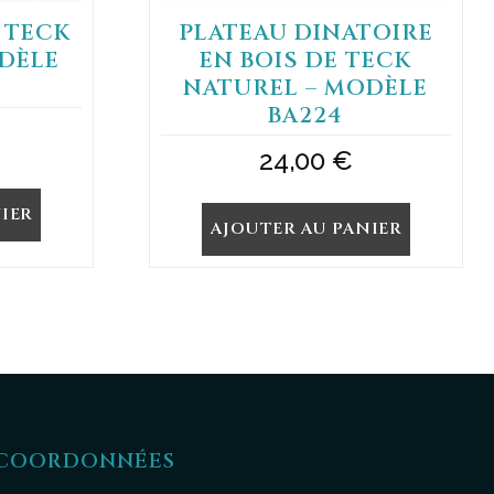
E TECK
PLATEAU DINATOIRE
DÈLE
EN BOIS DE TECK
NATUREL – MODÈLE
BA224
24,00
€
IER
AJOUTER AU PANIER
COORDONNÉES