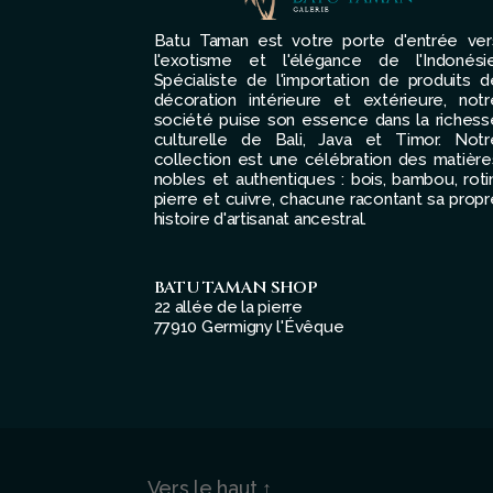
Batu Taman est votre porte d'entrée ver
l'exotisme et l'élégance de l'Indonésie
Spécialiste de l'importation de produits d
décoration intérieure et extérieure, notr
société puise son essence dans la richess
culturelle de Bali, Java et Timor. Notr
collection est une célébration des matière
nobles et authentiques : bois, bambou, rotin
pierre et cuivre, chacune racontant sa propr
histoire d'artisanat ancestral.
BATU TAMAN SHOP
22 allée de la pierre
77910 Germigny l'Évêque
Vers le haut
↑