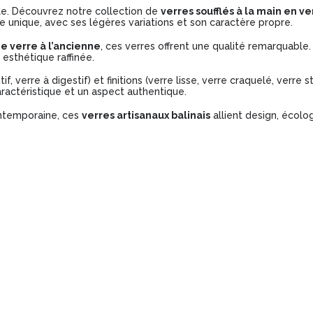
le. Découvrez notre collection de
verres soufflés à la main en v
e unique, avec ses légères variations et son caractère propre.
de verre à l’ancienne
, ces verres offrent une qualité remarquable. 
esthétique raffinée.
, verre à digestif) et finitions (verre lisse, verre craquelé, verre st
actéristique et un aspect authentique.
ontemporaine, ces
verres artisanaux balinais
allient design, écolo