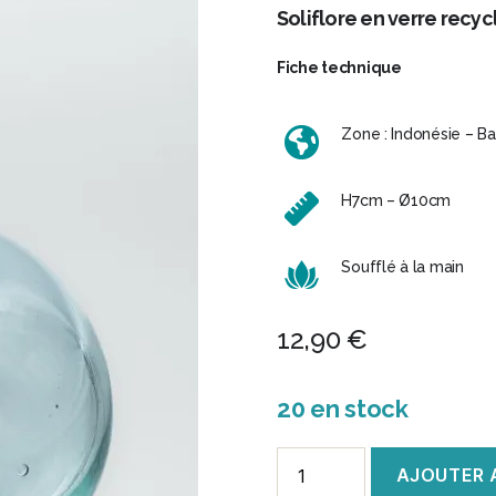
Soliflore en verre recyc
Fiche technique
Zone : Indonésie – Bal
H7cm – Ø10cm
Soufflé à la main
12,90
€
20 en stock
quantité
AJOUTER 
de