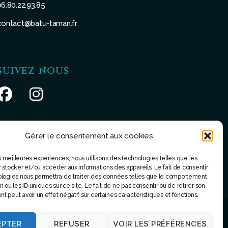
06.80.22.93.85
contact@batu-taman.fr
SUIVEZ-NOUS
Gérer le consentement aux cookies
les meilleures expériences, nous utilisons des technologies telles que les
 stocker et/ou accéder aux informations des appareils. Le fait de consentir
ologies nous permettra de traiter des données telles que le comportement
 ou les ID uniques sur ce site. Le fait de ne pas consentir ou de retirer son
 peut avoir un effet négatif sur certaines caractéristiques et fonctions.
EPTER
REFUSER
VOIR LES PRÉFÉRENCES