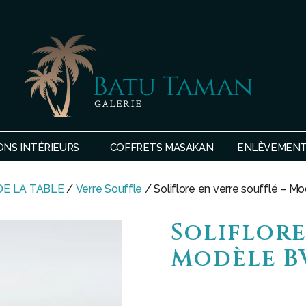
SHOP
BATU
ONS INTÉRIEURS
COFFRETS MASAKAN
ENLÈVEMENTS
TAMAN
DE LA TABLE
/
Verre Souffle
/ Soliflore en verre soufflé – M
Soliflore
Modèle B