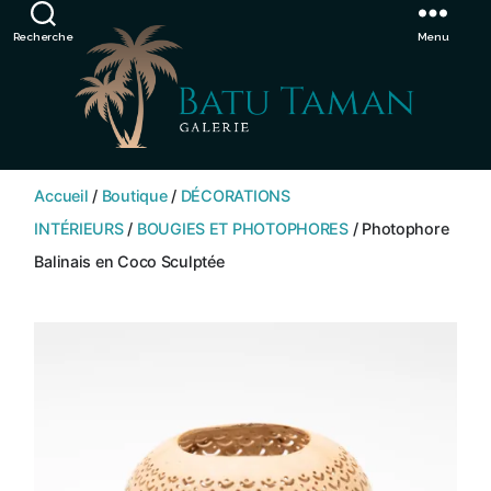
Showroom de Bali, décorations extérieurs et intérieurs
Ignorer
Recherche
Menu
SHOP
BATU
Accueil
/
Boutique
/
DÉCORATIONS
TAMAN
INTÉRIEURS
/
BOUGIES ET PHOTOPHORES
/ Photophore
Balinais en Coco Sculptée