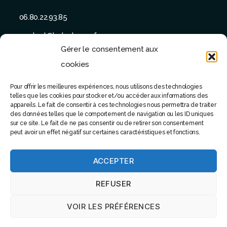
06.80.22.93.85
contact@batu-taman.fr
Gérer le consentement aux
cookies
Pour offrir les meilleures expériences, nous utilisons des technologies
telles que les cookies pour stocker et/ou accéder aux informations des
SUIVEZ-NOUS
appareils. Le fait de consentir à ces technologies nous permettra de traiter
des données telles que le comportement de navigation ou les ID uniques
sur ce site. Le fait de ne pas consentir ou de retirer son consentement
peut avoir un effet négatif sur certaines caractéristiques et fonctions.
ACCEPTER
© 2022 - Tous droits réservés - Site réalisé par Software
REFUSER
attitude
VOIR LES PRÉFÉRENCES
Haut
↑