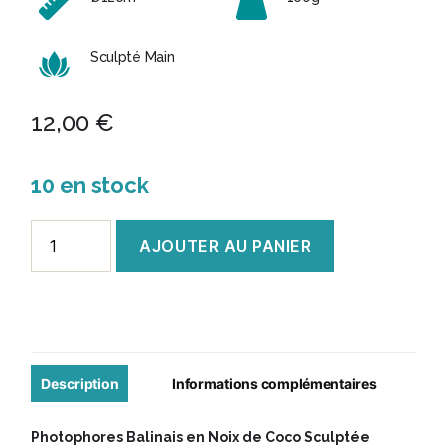
Sculpté Main
12,00
€
10 en stock
quantité
AJOUTER AU PANIER
de
Photophore
Balinais
en
Coco
Description
Informations complémentaires
Sculptée
Photophores Balinais en Noix de Coco Sculptée