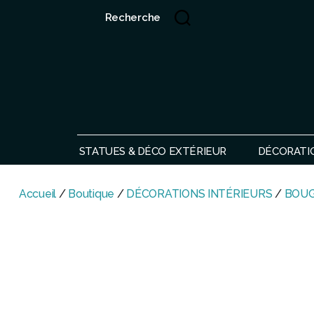
Recherche
Showroom de Bali, décorations extérieurs et intérieurs
STATUES & DÉCO EXTÉRIEUR
DÉCORATI
Accueil
/
Boutique
/
DÉCORATIONS INTÉRIEURS
/
BOUG