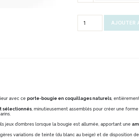
quantité
AJOUTER 
de
Porte-
bougie
en
coquillages
marron
rieur avec ce
porte-bougie en coquillages naturels
, entièrement
 sélectionnés
, minutieusement assemblés pour créer une forme h
arins.
tils jeux d’ombres lorsque la bougie est allumée, apportant une
am
ères variations de teinte (du blanc au beige) et de disposition 