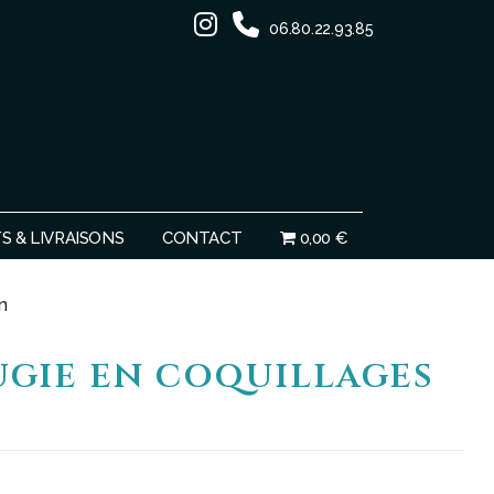
06.80.22.93.85
Ignorer
 & LIVRAISONS
CONTACT
0,00 €
n
gie en coquillages