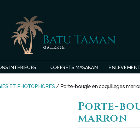
SHOP
BATU
ONS INTÉRIEURS
COFFRETS MASAKAN
ENLÈVEMENTS
TAMAN
IES ET PHOTOPHORES
/ Porte-bougie en coquillages marro
Porte-bou
marron