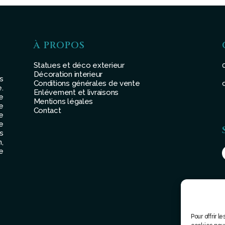
À PROPOS
Statues et déco exterieur
Décoration interieur
s
Conditions générales de vente
.
Enlévement et livraisons
e
Mentions légales
e
Contact
e
e
s
,
e
Pour offrir 